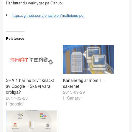
Här hittar du verktyget på Github:
https://github.com/jonaslejon/malicious-pdf
Relaterade
SHA-1 har nu blivit knäckt
Kanariefåglar inom IT-
av Google – Ska vi vara
säkerhet
oroliga?
2015-09-29
2017-02-23
I ”Canary”
I ”google”