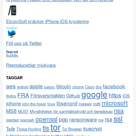
ElcomSoft knäcker iPhone iOS kryptering
Följ oss på Twitter
Reproducerbar mjukvara
TAGGAR
aes
apple
facebook
bitcoin
Cisco
dns
android
chrome
bakdörr
google
FRA
https
Försvarsmakten
Github
iOS
firefox
microsoft
lösenord
iphone
md5
john the ripper
linux
malware
nsa
MSB
Myndigheten för samhällsskydd och beredskap
MUST
ssl
openssl
pgp
rsa
ransomware
rce
openssh
openbsd
tor
tls
Tails
truecrypt
Threat Hunting
Tor Browser
vpn
twitter
tvåfaktorsautentisering