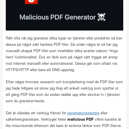
Rätt ofta när jag granskar olika typer av tjänster eller produkter så kan
dessa på något sätt hantera PDF-filer. Så under några år så har jag
manuellt skapat PDF-filer som innehåller olika avarter såsom ”ringa
hem”-funktionalitet. Dvs en länk som på något sätt triggar ett anrop
mot internet manuellt eller automatiserat. Dessa går som oftast via
HTTPS/HTTP eller bara ett DNS-uppslag.
Efter några timmars research och komplettering med de PDF-filer som
jag hade tidigare så skrev jag ihop ett enkelt verktyg som spottar ut
ett gäng PDF-filer som du sedan laddar upp eller skickar in i tjänsten
som du granskar/testar.
Det är således ett verktyg främst för
penetrationstestare
eller
säkerhetsgranskare. Verktyget heter
malicious PDF
vilket kanske är
lite missvisande eftersom det bara är externa länkar som PDF-filerna