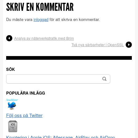
SKRIV EN KOMMENTAR
Du måste vara
inloggad
för att skriva en kommentar.
Analys av näterverkstrafik med Brim
Två nya sårbarheter i OpenSSL
SÖK
Sök
efter:
POPULÄRA INLÄGG
Följ oss på Twitter
Kryptering i Apple iOS: iMessage, AirPlay och AirDrop