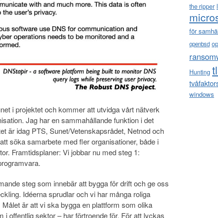
the ripper
micro
för samhä
o
openbsd
ransom
t
Hunting
tvåfaktor
windows
net i projektet och kommer att utvidga vårt nätverk
isation. Jag har en sammahållande funktion i det
tet är idag PTS, Sunet/Vetenskapsrådet, Netnod och
 att söka samarbete med fler organisationer, både i
ektor. Framtidsplaner: Vi jobbar nu med steg 1:
 programvara.
mande steg som innebär att bygga för drift och ge oss
eckling. Idéerna sprudlar och vi har många roliga
 Målet är att vi ska bygga en plattform som olika
i offentlig sektor – har förtroende för. För att lyckas