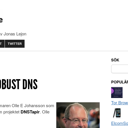
av Jonas Lejon
T
TWITTER
SÖK
Sök
efter:
OBUST DNS
POPULÄR
Tor Brow
mmaren Olle E Johansson som
om projektet
DNSTapir
. Olle
ElcomSof