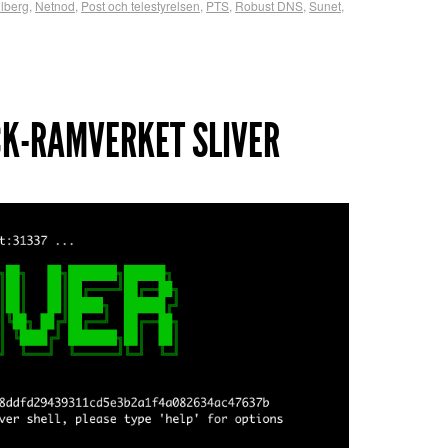
llberg
,
Netnod
,
Post och telestyrelsen
,
PTS
,
Robust DNS
,
Sunet
,
CK-RAMVERKET SLIVER