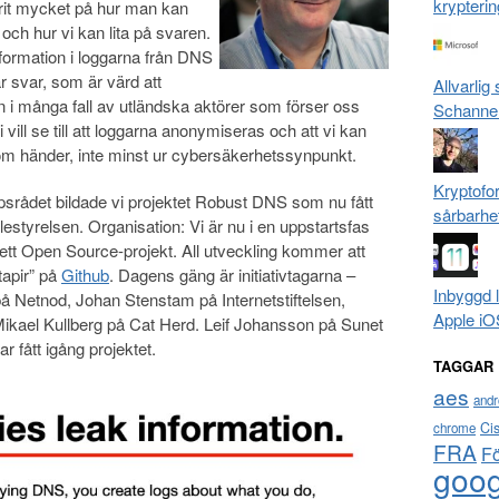
krypterin
rit mycket på hur man kan
och hur vi kan lita på svaren.
nformation i loggarna från DNS
 svar, som är värd att
Allvarlig
n i många fall av utländska aktörer som förser oss
Schanne
 vill se till att loggarna anonymiseras och att vi kan
m händer, inte minst ur cybersäkerhetssynpunkt.
Kryptofo
srådet bildade vi projektet Robust DNS som nu fått
sårbarhe
estyrelsen. Organisation: Vi är nu i en uppstartsfas
 ett Open Source-projekt. All utveckling kommer att
tapir” på
Github
. Dagens gäng är initiativtagarna –
Inbyggd 
å Netnod, Johan Stenstam på Internetstiftelsen,
Apple iO
ikael Kullberg på Cat Herd. Leif Johansson på Sunet
 fått igång projektet.
TAGGAR
aes
andr
Ci
chrome
FRA
F
goog