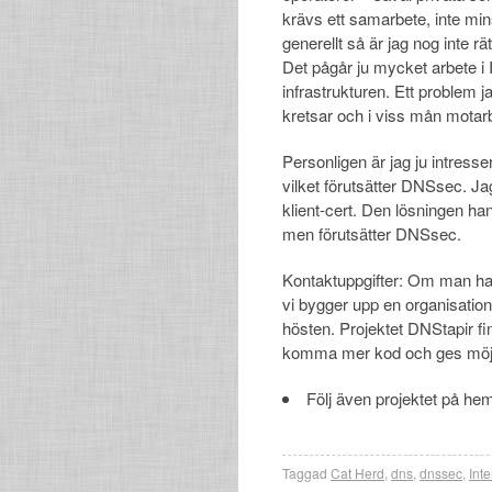
krävs ett samarbete, inte mi
generellt så är jag nog inte rä
Det pågår ju mycket arbete i 
infrastrukturen. Ett problem j
kretsar och i viss mån motar
Personligen är jag ju intresse
vilket förutsätter DNSsec. 
klient-cert. Den lösningen h
men förutsätter DNSsec.
Kontaktuppgifter: Om man har
vi bygger upp en organisatio
hösten. Projektet DNStapir 
komma mer kod och ges möjl
Följ även projektet på h
Taggad
Cat Herd
,
dns
,
dnssec
,
Inte