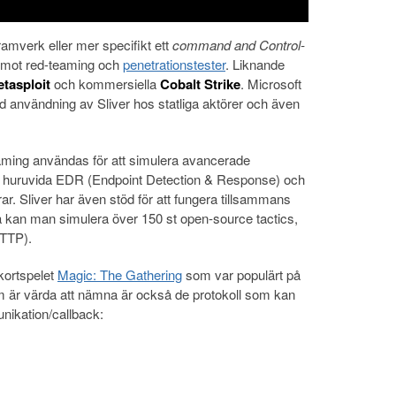
ramverk eller mer specifikt ett
command and Control-
 mot red-teaming och
penetrationstester
. Liknande
tasploit
och kommersiella
Cobalt Strike
. Microsoft
 användning av Sliver hos statliga aktörer och även
eaming användas för att simulera avancerade
ra huruvida EDR (Endpoint Detection & Response) och
ar. Sliver har även stöd för att fungera tillsammans
 kan man simulera över 150 st open-source tactics,
(TTP).
ortspelet
Magic: The Gathering
som var populärt på
om är värda att nämna är också de protokoll som kan
ikation/callback: