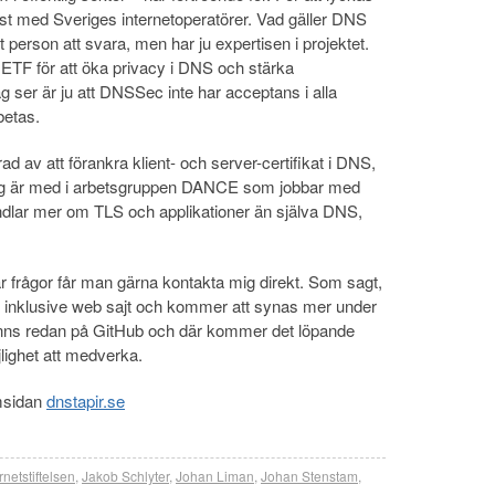
nst med Sveriges internetoperatörer. Vad gäller DNS
tt person att svara, men har ju expertisen i projektet.
IETF för att öka privacy i DNS och stärka
ag ser är ju att DNSSec inte har acceptans i alla
betas.
rad av att förankra klient- och server-certifikat i DNS,
Jag är med i arbetsgruppen DANCE som jobbar med
andlar mer om TLS och applikationer än själva DNS,
 frågor får man gärna kontakta mig direkt. Som sagt,
n inklusive web sajt och kommer att synas mer under
finns redan på GitHub och där kommer det löpande
ighet att medverka.
emsidan
dnstapir.se
rnetstiftelsen
,
Jakob Schlyter
,
Johan Liman
,
Johan Stenstam
,