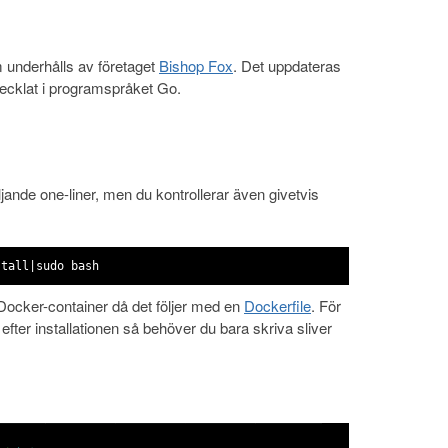
om underhålls av företaget
Bishop Fox
. Det uppdateras
ecklat i programspråket Go.
öljande one-liner, men du kontrollerar även givetvis
stall|sudo bash
ocker-container då det följer med en
Dockerfile
. För
r efter installationen så behöver du bara skriva sliver