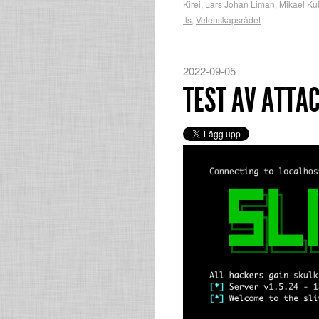
Kirei
,
Lars Johan Liman
,
Mikael Ku
tls
,
Vetenskapsrådet
2022-09-05
TEST AV ATTA