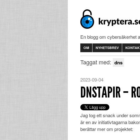
En blogg om cybersäkerhet 
OM
NYHETSBREV
KONTAK
Taggat med:
dns
2023-09-04
DNSTAPIR – R
Jag tog ett snack under so
är en av initiativtagarna bak
berättar mer om projektet: