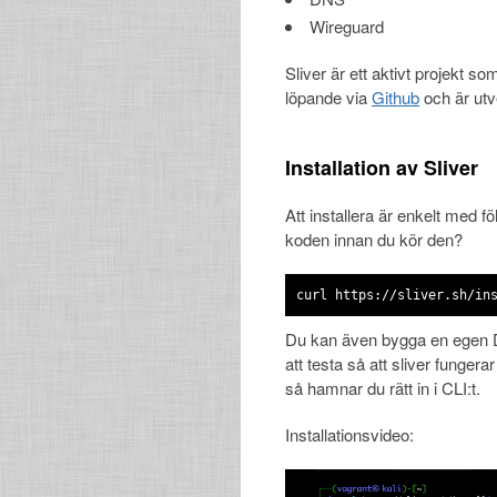
Wireguard
Sliver är ett aktivt projekt s
löpande via
Github
och är utv
Installation av Sliver
Att installera är enkelt med f
koden innan du kör den?
curl https://sliver.sh/in
Du kan även bygga en egen D
att testa så att sliver fungera
så hamnar du rätt in i CLI:t.
Installationsvideo: