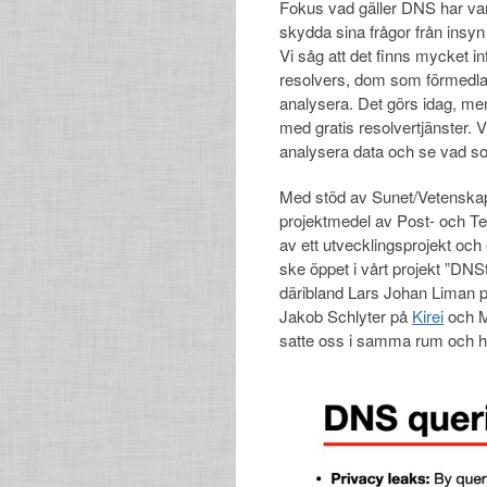
Fokus vad gäller DNS har va
skydda sina frågor från insyn 
Vi såg att det finns mycket i
resolvers, dom som förmedlar
analysera. Det görs idag, me
med gratis resolvertjänster. Vi
analysera data och se vad so
Med stöd av Sunet/Vetenskap
projektmedel av Post- och Tel
av ett utvecklingsprojekt och
ske öppet i vårt projekt ”DNS
däribland Lars Johan Liman p
Jakob Schlyter på
Kirei
och M
satte oss i samma rum och har