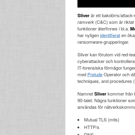
Sliver
är ett bakdörrs/attack-
ramverk
(C&C) som är riktat
funktioner återfinnes i bl.a.
Me
har nyligen
identifierat
en ökad
ransomware-grupperingar.
Sliver kan förutom vid red-t
cyberattacker och kontrolle
IT-forensiska förmågor funger
med
Prelude
Operator och då
techniques, and procedures 
Namnet
Sliver
kommer från k
90-talet. Några funktioner s
användas för nätverkskommun
Mutual TLS (mtls)
HTTP/s
DNS