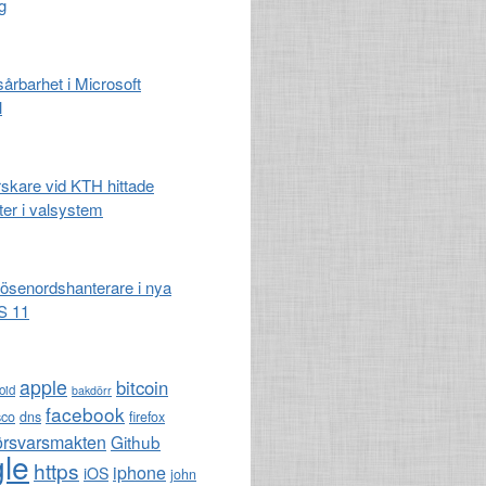
g
 sårbarhet i Microsoft
l
rskare vid KTH hittade
ter i valsystem
lösenordshanterare i nya
S 11
apple
bitcoin
oid
bakdörr
facebook
sco
dns
firefox
örsvarsmakten
Github
le
https
iphone
iOS
john