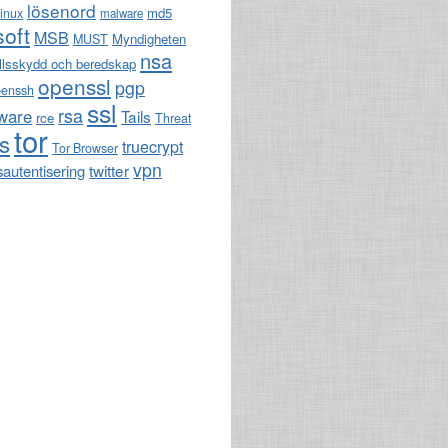
lösenord
md5
linux
malware
soft
MSB
Myndigheten
MUST
nsa
llsskydd och beredskap
openssl
pgp
penssh
ssl
rsa
ware
Tails
rce
Threat
tor
ls
truecrypt
Tor Browser
vpn
twitter
sautentisering