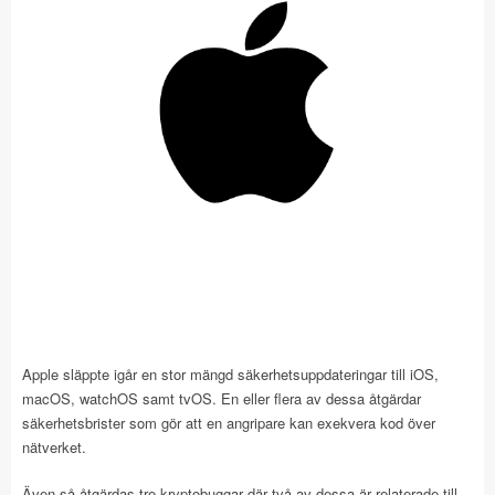
Apple släppte igår en stor mängd säkerhetsuppdateringar till iOS,
macOS, watchOS samt tvOS. En eller flera av dessa åtgärdar
säkerhetsbrister som gör att en angripare kan exekvera kod över
nätverket.
Även så åtgärdas tre kryptobuggar där två av dessa är relaterade till