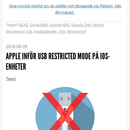
Vore mycket trevligt om du stödjer mitt bloggande via Patreon, från
9kr/månad.
Taggad
AEAD
,
Cloud KMS
,
Google KMS
,
Google Tink
,
Google
Wycheproof
,
iOS
,
kryptobibliotek
,
Tink
,
Wycheproof
2018-06-05
APPLE INFÖR USB RESTRICTED MODE PÅ IOS-
ENHETER
Tweet