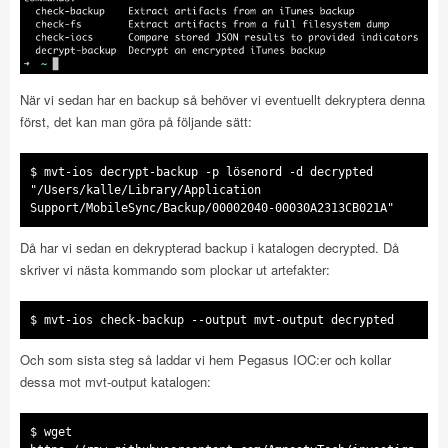
När vi sedan har en backup så behöver vi eventuellt dekryptera denna
först, det kan man göra på följande sätt:
$ mvt-ios decrypt-backup -p lösenord -d decrypted
"/Users/kalle/Library/Application
Support/MobileSync/Backup/00002040-00030A2313CB021A"
Då har vi sedan en dekrypterad backup i katalogen decrypted. Då
skriver vi nästa kommando som plockar ut artefakter:
$ mvt-ios check-backup --output mvt-output decrypted
Och som sista steg så laddar vi hem Pegasus IOC:er och kollar
dessa mot mvt-output katalogen:
$ wget