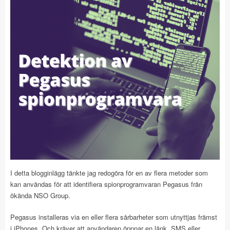
I detta blogginlägg tänkte jag redogöra för en av flera metoder som
kan användas för att identifiera spionprogramvaran Pegasus från
ökända NSO Group.
Pegasus installeras via en eller flera sårbarheter som utnyttjas främst
i iPhones. Och kräver att användaren öppnar en länk, SMS eller