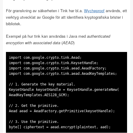
För granskning av säkerheten i Tink har bl.a.
Wycheproof
används, ett
verktyg utvecklat av Google för att identifiera kryptografiska brister i
bibliotek.
Exempel på hur tink kan användas i Java med
authenticated
encryption with associated data
(
AEAD
)
import
com.google.crypto.tink.Aead
import
com.google.crypto.tink.KeysetHandle
import
com.google.crypto.tink.aead.AeadFactory
import
com.google.crypto.tink.aead.AeadKeyTemplates
;
// 1. Generate the key material.
KeysetHandle
keysetHandle
=
KeysetHandle
.
AeadKeyTemplates
.
AES128_GCM
);
// 2. Get the primitive.
Aead
aead
=
AeadFactory
.
getPrimitive(keysetHandle);
// 3. Use the primitive.
byte
[] ciphertext
=
aead
.
encrypt(plaintext, aad);