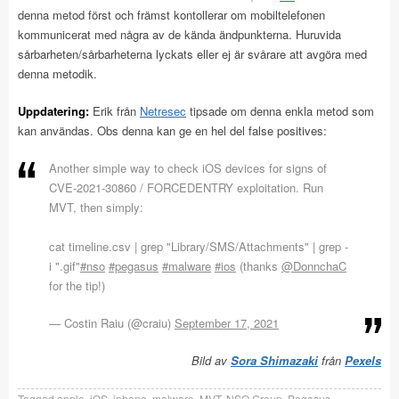
denna metod först och främst kontollerar om mobiltelefonen
kommunicerat med några av de kända ändpunkterna. Huruvida
sårbarheten/sårbarheterna lyckats eller ej är svårare att avgöra med
denna metodik.
Uppdatering:
Erik från
Netresec
tipsade om denna enkla metod som
kan användas. Obs denna kan ge en hel del false positives:
Another simple way to check iOS devices for signs of
CVE-2021-30860 / FORCEDENTRY exploitation. Run
MVT, then simply:
cat timeline.csv | grep "Library/SMS/Attachments" | grep -
i ".gif"
#nso
#pegasus
#malware
#ios
(thanks
@DonnchaC
for the tip!)
— Costin Raiu (@craiu)
September 17, 2021
Bild av
Sora Shimazaki
från
Pexels
Taggad
apple
,
iOS
,
iphone
,
malware
,
MVT
,
NSO Group
,
Pegasus
,