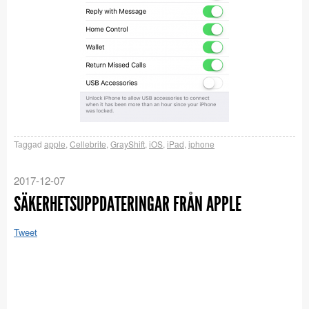
Taggad
apple
,
Cellebrite
,
GrayShift
,
iOS
,
iPad
,
iphone
2017-12-07
SÄKERHETSUPPDATERINGAR FRÅN APPLE
Tweet