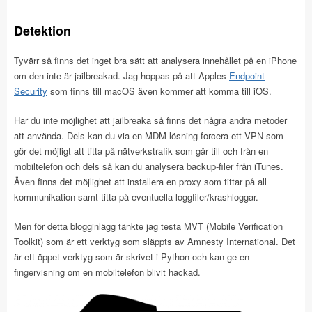
Detektion
Tyvärr så finns det inget bra sätt att analysera innehållet på en iPhone
om den inte är jailbreakad. Jag hoppas på att Apples
Endpoint
Security
som finns till macOS även kommer att komma till iOS.
Har du inte möjlighet att jailbreaka så finns det några andra metoder
att använda. Dels kan du via en MDM-lösning forcera ett VPN som
gör det möjligt att titta på nätverkstrafik som går till och från en
mobiltelefon och dels så kan du analysera backup-filer från iTunes.
Även finns det möjlighet att installera en proxy som tittar på all
kommunikation samt titta på eventuella loggfiler/krashloggar.
Men för detta blogginlägg tänkte jag testa MVT (Mobile Verification
Toolkit) som är ett verktyg som släppts av Amnesty International. Det
är ett öppet verktyg som är skrivet i Python och kan ge en
fingervisning om en mobiltelefon blivit hackad.