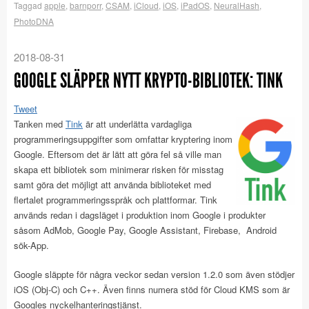
Taggad
apple
,
barnporr
,
CSAM
,
iCloud
,
iOS
,
iPadOS
,
NeuralHash
,
PhotoDNA
2018-08-31
GOOGLE SLÄPPER NYTT KRYPTO-BIBLIOTEK: TINK
Tweet
Tanken med
Tink
är att underlätta vardagliga
programmeringsuppgifter som omfattar kryptering inom
Google. Eftersom det är lätt att göra fel så ville man
skapa ett bibliotek som minimerar risken för misstag
samt göra det möjligt att använda biblioteket med
flertalet programmeringsspråk och plattformar. Tink
används redan i dagsläget i produktion inom Google i produkter
såsom AdMob, Google Pay, Google Assistant, Firebase, Android
sök-App.
Google släppte för några veckor sedan version 1.2.0 som även stödjer
iOS (Obj-C) och C++. Även finns numera stöd för Cloud KMS som är
Googles nyckelhanteringstjänst.