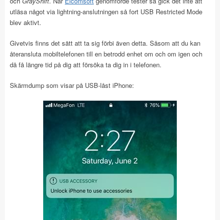
och
GrayShift
. När
Elcomsoft
genomförde tester så gick det inte att
utläsa något via lightning-anslutningen så fort USB Restricted Mode
blev aktivt.
Givetvis finns det sätt att ta sig förbi även detta. Såsom att du kan
återansluta mobiltelefonen till en betrodd enhet om och om igen och
då få längre tid på dig att försöka ta dig in i telefonen.
Skärmdump som visar på USB-låst iPhone: