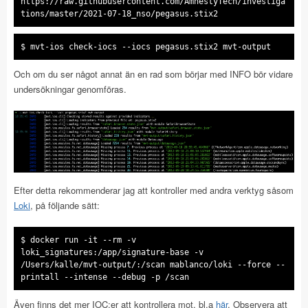
https://raw.githubusercontent.com/AmnestyTech/investiga
tions/master/2021-07-18_nso/pegasus.stix2
$ mvt-ios check-iocs --iocs pegasus.stix2 mvt-output
Och om du ser något annat än en rad som börjar med INFO bör vidare
undersökningar genomföras.
Efter detta rekommenderar jag att kontroller med andra verktyg såsom
Loki
, på följande sätt:
$ docker run -it --rm -v
loki_signatures:/app/signature-base -v
/Users/kalle/mvt-output/:/scan mablanco/loki --force --
printall --intense --debug -p /scan
Även finns det mer IOC:er att kontrollera mot, bl.a
här
. Observera att