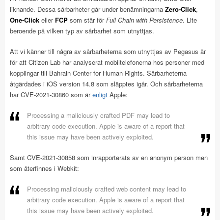
liknande. Dessa sårbarheter går under benämningarna
Zero-Click
,
One-Click
eller
FCP
som står för
Full Chain with Persistence
. Lite
beroende på vilken typ av sårbarhet som utnyttjas.
Att vi känner till några av sårbarheterna som utnyttjas av Pegasus är
för att Citizen Lab har analyserat mobiltelefonerna hos personer med
kopplingar till Bahrain Center for Human Rights. Sårbarheterna
åtgärdades i iOS version 14.8 som släpptes igår. Och sårbarheterna
har CVE-2021-30860 som är
enligt
Apple:
Processing a maliciously crafted PDF may lead to
arbitrary code execution. Apple is aware of a report that
this issue may have been actively exploited.
Samt CVE-2021-30858 som inrapporterats av en anonym person men
som återfinnes i Webkit:
Processing maliciously crafted web content may lead to
arbitrary code execution. Apple is aware of a report that
this issue may have been actively exploited.