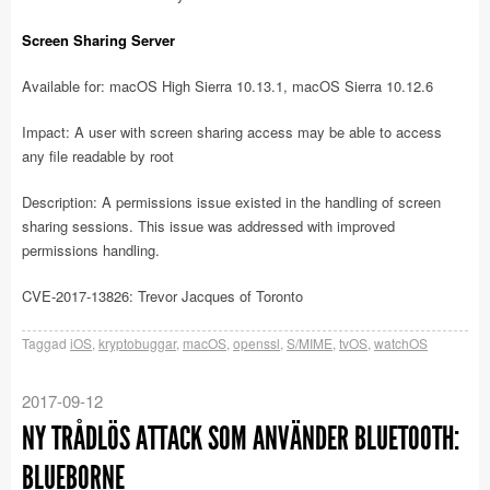
Screen Sharing Server
Available for: macOS High Sierra 10.13.1, macOS Sierra 10.12.6
Impact: A user with screen sharing access may be able to access
any file readable by root
Description: A permissions issue existed in the handling of screen
sharing sessions. This issue was addressed with improved
permissions handling.
CVE-2017-13826: Trevor Jacques of Toronto
Taggad
iOS
,
kryptobuggar
,
macOS
,
openssl
,
S/MIME
,
tvOS
,
watchOS
2017-09-12
NY TRÅDLÖS ATTACK SOM ANVÄNDER BLUETOOTH:
BLUEBORNE