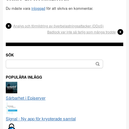
Du måste vara
inloggad
för att skriva en kommentar.
Analys och förmildring av överbelastningsattacker (DDoS)
Badlock var inte så farlig som många trodde
SÖK
Sök
efter:
POPULÄRA INLÄGG
Sårbarhet i Episerver
Signal - Ny app för krypterade samtal