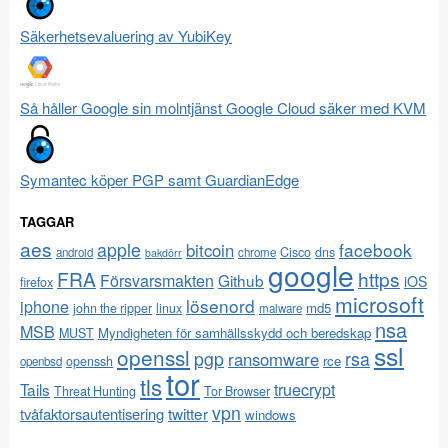
Säkerhetsevaluering av YubiKey
Så håller Google sin molntjänst Google Cloud säker med KVM
Symantec köper PGP samt GuardianEdge
TAGGAR
aes
apple
facebook
bitcoin
Cisco
dns
android
chrome
bakdörr
google
FRA
https
Försvarsmakten
Github
iOS
firefox
microsoft
lösenord
iphone
md5
john the ripper
linux
malware
nsa
MSB
Myndigheten för samhällsskydd och beredskap
MUST
ssl
openssl
pgp
rsa
ransomware
rce
openssh
openbsd
tor
tls
Tails
truecrypt
Threat Hunting
Tor Browser
vpn
twitter
tvåfaktorsautentisering
windows