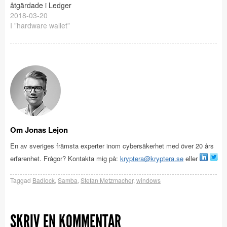
åtgärdade i Ledger
2018-03-20
I ”hardware wallet”
Om Jonas Lejon
En av sveriges främsta experter inom cybersäkerhet med över 20 års
erfarenhet. Frågor? Kontakta mig på:
kryptera@kryptera.se
eller
Taggad
Badlock
,
Samba
,
Stefan Metzmacher
,
windows
SKRIV EN KOMMENTAR