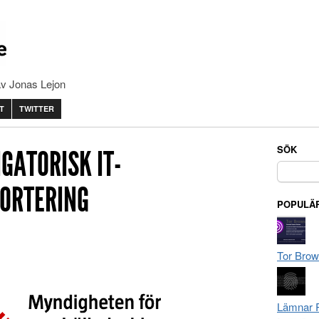
av Jonas Lejon
T
TWITTER
SÖK
IGATORISK IT-
Sök
efter:
ORTERING
POPULÄR
Tor Brow
Lämnar R