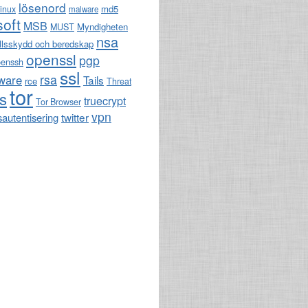
lösenord
md5
linux
malware
soft
MSB
Myndigheten
MUST
nsa
llsskydd och beredskap
openssl
pgp
penssh
ssl
rsa
ware
Tails
rce
Threat
tor
ls
truecrypt
Tor Browser
vpn
twitter
sautentisering