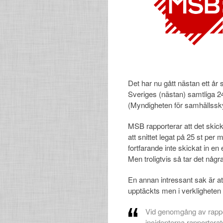
Det har nu gått nästan ett år 
Sveriges (nästan) samtliga 244
(Myndigheten för samhällssk
MSB rapporterar att det skick
att snittet legat på 25 st pe
fortfarande inte skickat in en 
Men troligtvis så tar det någ
En annan intressant sak är at
upptäckts men i verkligheten 
Vid genomgång av rappor
incidenterna rapporterat