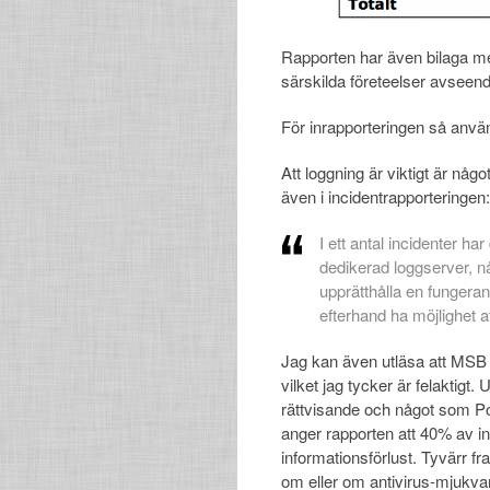
Rapporten har även bilaga me
särskilda företeelser avseend
För inrapporteringen så anvä
Att loggning är viktigt är nå
även i incidentrapporteringen:
I ett antal incidenter h
dedikerad loggserver, n
upprätthålla en fungeran
efterhand ha möjlighet a
Jag kan även utläsa att MSB
vilket jag tycker är felaktigt
rättvisande och något som P
anger rapporten att 40% av i
informationsförlust. Tyvärr f
om eller om antivirus-mjukva