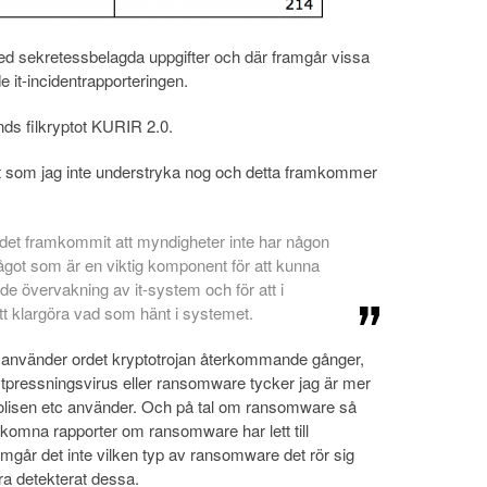
d sekretessbelagda uppgifter och där framgår vissa
e it-incidentrapporteringen.
nds filkryptot KURIR 2.0.
got som jag inte understryka nog och detta framkommer
ar det framkommit att myndigheter inte har någon
ågot som är en viktig komponent för att kunna
de övervakning av it-system och för att i
tt klargöra vad som hänt i systemet.
 använder ordet kryptotrojan återkommande gånger,
. Utpressningsvirus eller ransomware tycker jag är mer
olisen etc använder. Och på tal om ransomware så
nkomna rapporter om ransomware har lett till
ramgår det inte vilken typ av ransomware det rör sig
ra detekterat dessa.