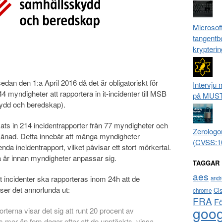
Microsoft
tangentb
krypterin
sedan den 1:a April 2016 då det är obligatoriskt för
Intervju
 myndigheter att rapportera in it-incidenter till MSB
på MUS
ydd och beredskap).
ats in 214 incidentrapporter från 77 myndigheter och
Zerologo
r månad. Detta innebär att många myndigheter
(CVSS:1
enda incidentrapport, vilket påvisar ett stort mörkertal.
ra år innan myndigheter anpassar sig.
TAGGAR
aes
t incidenter ska rapporteras inom 24h att de
andr
ser det annorlunda ut:
Ci
chrome
FRA
F
goog
terna visar det sig att runt 20 procent av
s mer än fem dagar efter att de upptäckts, vissa