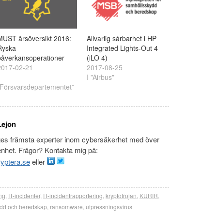
MUST årsöversikt 2016:
Allvarlig sårbarhet i HP
Ryska
Integrated Lights-Out 4
påverkansoperationer
(iLO 4)
2017-02-21
2017-08-25
I ”Airbus”
”Försvarsdepartementet”
Lejon
ges främsta experter inom cybersäkerhet med över
enhet. Frågor? Kontakta mig på:
yptera.se
eller
ng
,
IT-incidenter
,
IT-incidentrapportering
,
kryptotrojan
,
KURIR
,
ydd och beredskap
,
ransomware
,
utpressningsvirus