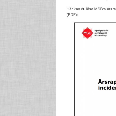
Här kan du läsa MSB:s årsrapp
(PDF):