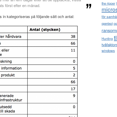
the ripper
ats först efter en månad.
micro
 in kategoriseras på följande sätt och antal:
för samhä
o
openbsd
ransom
t
Hunting
tvåfaktor
windows