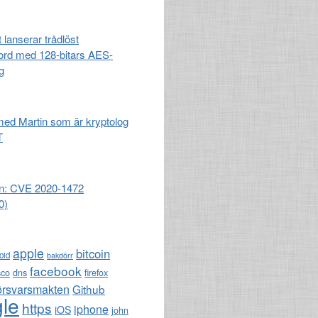
 lanserar trådlöst
ord med 128-bitars AES-
g
 med Martin som är kryptolog
T
n: CVE 2020-1472
0)
apple
bitcoin
oid
bakdörr
facebook
sco
dns
firefox
örsvarsmakten
Github
le
https
iphone
iOS
john