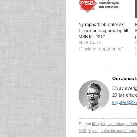
Ny rapport: obligatorisk
IT-incidentrapportering till
MSB för 2017
2018-04-10
I ”incidentrapportering”
I
Om Jonas 
En av sveri
20 års erfar
kryptera@kr
Taggad
filkrypto
,
incidentrapporteri
MSB
,
Myndigheten för samhällssk