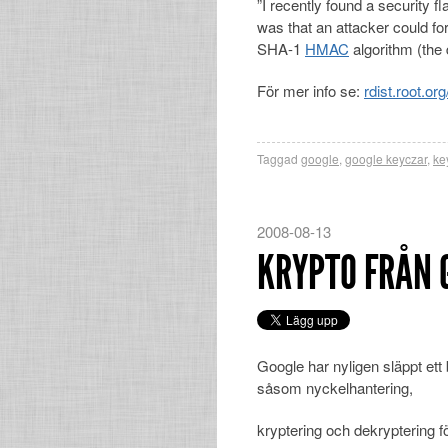
”I recently found a security f
was that an attacker could fo
SHA-1
HMAC
algorithm (the 
För mer info se:
rdist.root.or
Taggad
google
,
google keyczar
,
ke
2008-08-13
KRYPTO FRÅN 
Google har nyligen släppt ett b
såsom nyckelhantering,
kryptering och dekryptering 