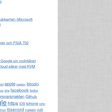
g
 sårbarhet i Microsoft
l
ster och FISA 702
 Google sin molntjänst
Cloud säker med KVM
apple
bitcoin
oid
bakdörr
facebook
sco
dns
firefox
örsvarsmakten
Github
le
https
iphone
iOS
john
lösenord
md5
linux
malware