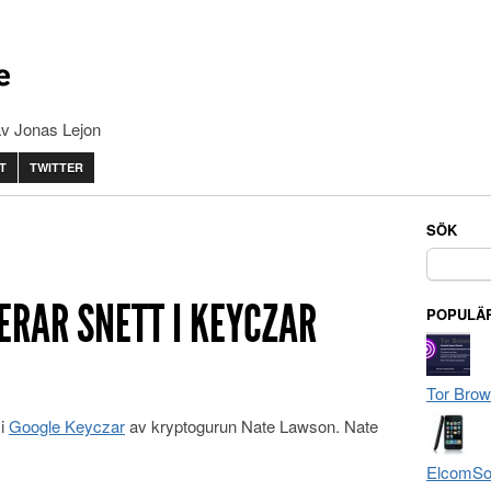
av Jonas Lejon
T
TWITTER
SÖK
Sök
efter:
ERAR SNETT I KEYCZAR
POPULÄR
Tor Brow
 i
Google Keyczar
av kryptogurun Nate Lawson. Nate
ElcomSof