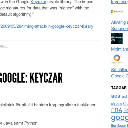
law in the Google
Keyczar
crypto library. The impact
krypterin
rge signatures for data that was “signed” with the
default algorithm).”
Allvarlig
g/2009/05/28/timing-attack-in-google-keyczar-library
Schanne
yczar
Molntjän
Så håller
GOOGLE: KEYCZAR
Google 
TAGGAR
aes
andr
Ci
chrome
ibliotek för att lätt hantera kryptografiska funktioner
FRA
F
goog
för Java samt Python.
the ripper