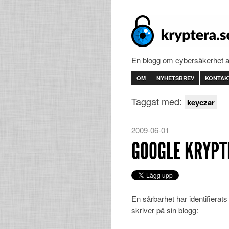
En blogg om cybersäkerhet 
OM
NYHETSBREV
KONTAK
Taggat med:
keyczar
2009-06-01
GOOGLE KRYPT
En sårbarhet har identifierats
skriver på sin blogg: