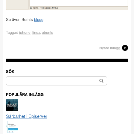
Se även Bernts
blogg
.
Taggad
iphone
,
linux
,
ubuntu
Nyare inlägg
SÖK
Sök
efter:
POPULÄRA INLÄGG
Sårbarhet i Episerver