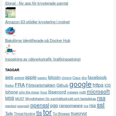
Signal - Ny app för krypterade samtal
Amazon S3 stödjer kryptering i molnet
Bakdörrar identifierade på Docker Hub
Inspelning av nätverkstrafik (trafikinspelning)
TAGGAR
aes
apple
facebook
bitcoin
Cisco
dns
android
chrome
bakdörr
google
FRA
https
Försvarsmakten
Github
iOS
firefox
microsoft
lösenord
iphone
md5
john the ripper
linux
malware
nsa
MSB
Myndigheten för samhällsskydd och beredskap
MUST
ssl
openssl
pgp
rsa
ransomware
rce
openssh
openbsd
tor
tls
Tails
truecrypt
Threat Hunting
Tor Browser