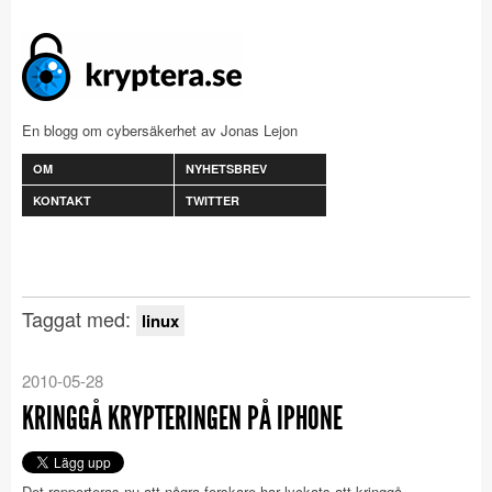
En blogg om cybersäkerhet av Jonas Lejon
OM
NYHETSBREV
KONTAKT
TWITTER
Taggat med:
linux
2010-05-28
KRINGGÅ KRYPTERINGEN PÅ IPHONE
Det rapporteras nu att några forskare har lyckats att kringgå