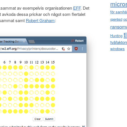
micro
rksammat av exempelvis organisationen
EFF
. Det
för samhä
t avkoda dessa prickar och något som flertalet
o
openbsd
rksammat samt
Robert Graham
:
ransom
t
Hunting
tvåfaktor
windows