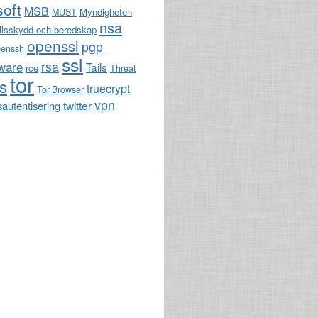
soft
MSB
Myndigheten
MUST
nsa
llsskydd och beredskap
openssl
pgp
penssh
ssl
rsa
ware
Tails
rce
Threat
tor
ls
truecrypt
Tor Browser
vpn
twitter
sautentisering