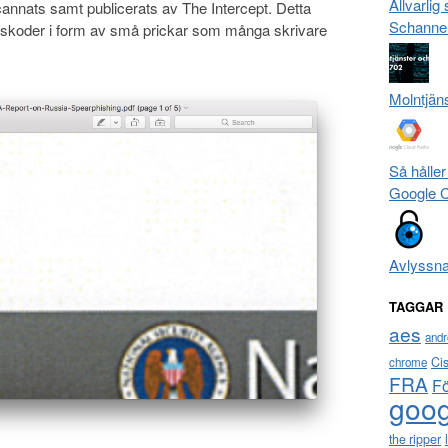
Allvarlig
nnats samt publicerats av The Intercept. Detta
Schanne
gskoder i form av små prickar som många skrivare
Molntjän
Så håller
Google 
Avlyssn
TAGGAR
aes
andr
Ci
chrome
FRA
F
goog
the ripper