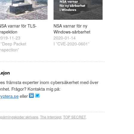
NSA varnar för TLS-
NSA varnar för ny
inspektion
Windows-sårbarhet
2019-11-23
2020-01-14
I ”Deep Packet
I ”CVE-2020-0601”
Inspection”
Lejon
ges främsta experter inom cybersäkerhet med över
enhet. Frågor? Kontakta mig på:
yptera.se
eller
spårningskoder skrivare
,
The Intercept
,
TOP SECRET
,