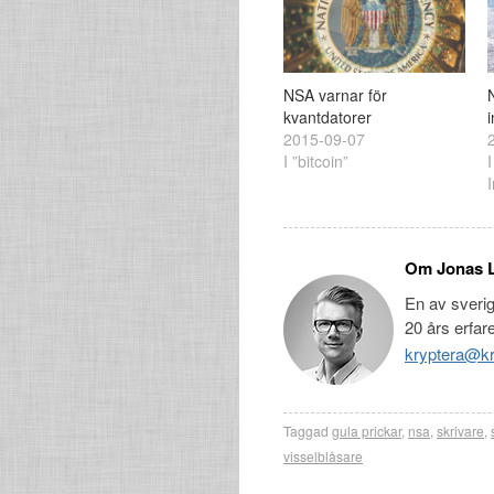
NSA varnar för
kvantdatorer
2015-09-07
I ”bitcoin”
Om Jonas 
En av sveri
20 års erfar
kryptera@kr
Taggad
gula prickar
,
nsa
,
skrivare
,
visselblåsare