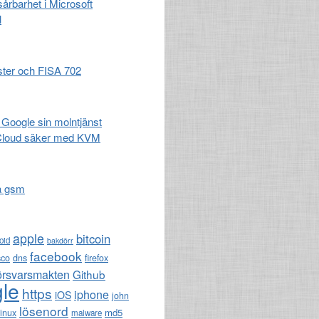
 sårbarhet i Microsoft
l
ster och FISA 702
 Google sin molntjänst
Cloud säker med KVM
a gsm
apple
bitcoin
oid
bakdörr
facebook
sco
dns
firefox
örsvarsmakten
Github
le
https
iphone
iOS
john
lösenord
md5
linux
malware