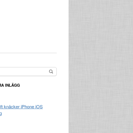
A INLÄGG
t knäcker iPhone iOS
g