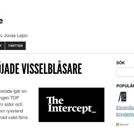
av Jonas Lejon
T
TWITTER
SÖK
ÖJADE VISSELBLÅSARE
Sök
efter:
POPULÄR
cerade igår en
ringen TOP
m sidor och
ElcomSof
som ryssland
krypterin
ed valet förra