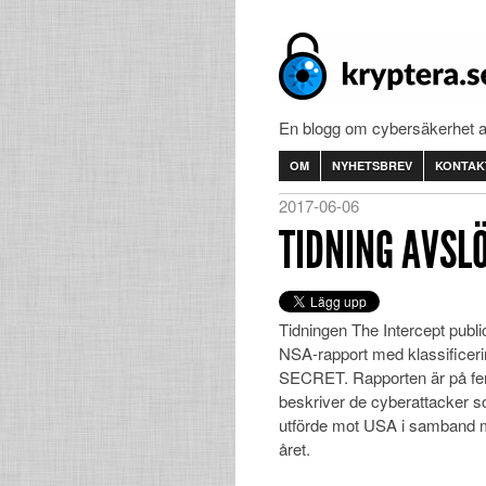
En blogg om cybersäkerhet 
OM
NYHETSBREV
KONTAK
2017-06-06
TIDNING AVSL
Tidningen The Intercept publi
NSA-rapport med klassifice
SECRET. Rapporten är på fe
beskriver de cyberattacker 
utförde mot USA i samband m
året.