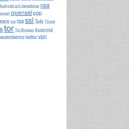
nsa
llsskydd och beredskap
openssl
pgp
penssh
ssl
rsa
ware
Tails
rce
Threat
tor
ls
truecrypt
Tor Browser
vpn
twitter
sautentisering