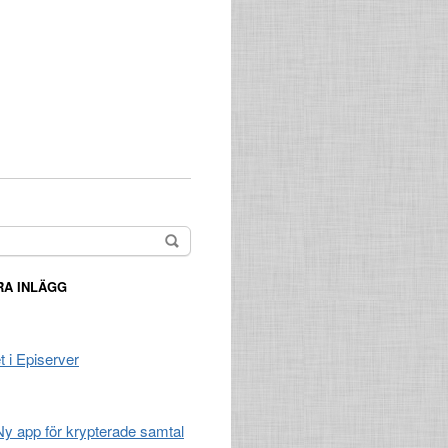
A INLÄGG
t i Episerver
 Ny app för krypterade samtal