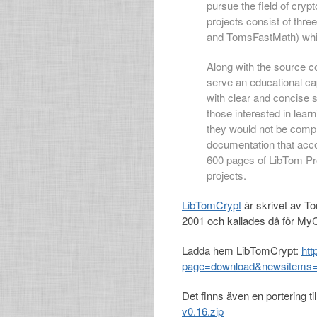
pursue the field of cryp
projects consist of thr
and TomsFastMath) which
Along with the source co
serve an educational ca
with clear and concise so
those interested in lea
they would not be comp
documentation that acco
600 pages of LibTom Pro
projects.
LibTomCrypt
är skrivet av T
2001 och kallades då för MyC
Ladda hem LibTomCrypt:
htt
page=download&newsitems=5
Det finns även en portering til
v0.16.zip