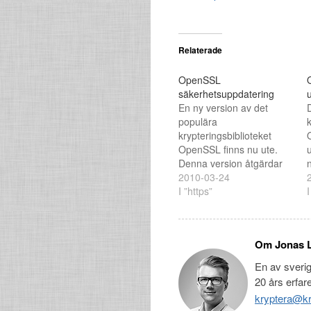
Relaterade
OpenSSL
säkerhetsuppdatering
En ny version av det
populära
k
krypteringsbiblioteket
OpenSSL finns nu ute.
u
Denna version åtgärdar
ett säkerhetsproblem
2010-03-24
som identifierats: "Record
I ”https”
o
I
of death" vulnerability in
OpenSSL 0.9.8f through
0.9.8m
Om Jonas 
=======================
In TLS connections,
En av sveri
certain incorrectly
*
20 års erfar
formatted records can
kryptera@kr
cause an OpenSSL client