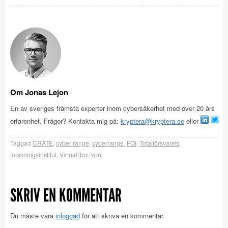
Om Jonas Lejon
En av sveriges främsta experter inom cybersäkerhet med över 20 års
erfarenhet. Frågor? Kontakta mig på:
kryptera@kryptera.se
eller
Taggad
CRATE
,
cyber range
,
cyberrange
,
FOI
,
Totalförsvarets
forskningsinstitut
,
VirtualBox
,
vpn
SKRIV EN KOMMENTAR
Du måste vara
inloggad
för att skriva en kommentar.