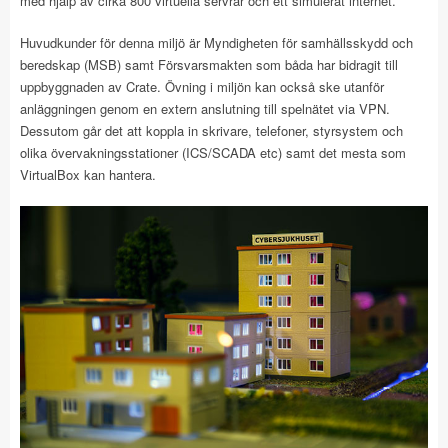
med hjälp av cirka 800 virtuella servrar och ett simulerat internet.
Huvudkunder för denna miljö är Myndigheten för samhällsskydd och
beredskap (MSB) samt Försvarsmakten som båda har bidragit till
uppbyggnaden av Crate. Övning i miljön kan också ske utanför
anläggningen genom en extern anslutning till spelnätet via VPN.
Dessutom går det att koppla in skrivare, telefoner, styrsystem och
olika övervakningsstationer (ICS/SCADA etc) samt det mesta som
VirtualBox kan hantera.