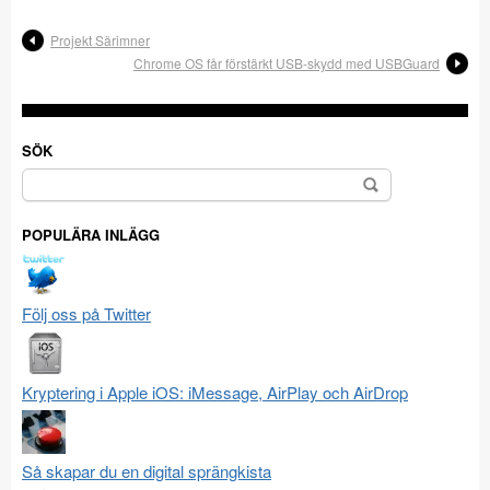
Projekt Särimner
Chrome OS får förstärkt USB-skydd med USBGuard
SÖK
Sök
efter:
POPULÄRA INLÄGG
Följ oss på Twitter
Kryptering i Apple iOS: iMessage, AirPlay och AirDrop
Så skapar du en digital sprängkista