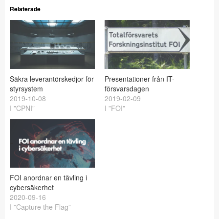
Relaterade
Säkra leverantörskedjor för
Presentationer från IT-
styrsystem
försvarsdagen
2019-10-08
2019-02-09
I ”CPNI”
I ”FOI”
FOI anordnar en tävling i
cybersäkerhet
2020-09-16
I ”Capture the Flag”