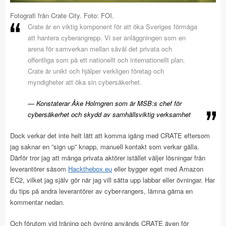
Fotografi från Crate City. Foto: FOI.
Crate är en viktig komponent för att öka Sveriges förmåga
att hantera cyberangrepp. Vi ser anläggningen som en
arena för samverkan mellan såväl det privata och
offentliga som på ett nationellt och internationellt plan.
Crate är unikt och hjälper verkligen företag och
myndigheter att öka sin cybersäkerhet.
Konstaterar Åke Holmgren som är MSB:s chef för
cybersäkerhet och skydd av samhällsviktig verksamhet
Dock verkar det inte helt lätt att komma igång med CRATE eftersom
jag saknar en ”sign up” knapp, manuell kontakt som verkar gälla.
Därför tror jag att många privata aktörer istället väljer lösningar från
leverantörer såsom
Hackthebox.eu
eller bygger eget med Amazon
EC2, vilket jag själv gör när jag vill sätta upp labbar eller övningar. Har
du tips på andra leverantörer av cyber-rangers, lämna gärna en
kommentar nedan.
Och förutom vid träning och övning används CRATE även för