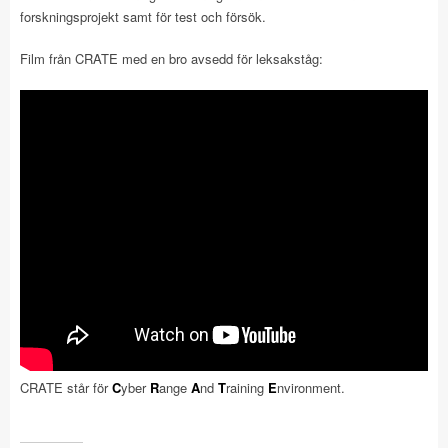
forskningsprojekt samt för test och försök.
Film från CRATE med en bro avsedd för leksakståg:
CRATE står för
C
yber
R
ange
A
nd
T
raining
E
nvironment.