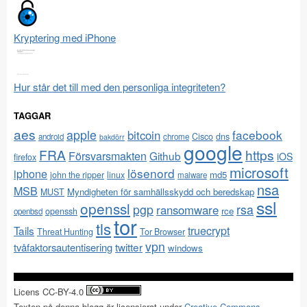
Kryptering med iPhone
Hur står det till med den personliga integriteten?
TAGGAR
aes
apple
facebook
bitcoin
Cisco
dns
android
chrome
bakdörr
google
FRA
https
Försvarsmakten
Github
iOS
firefox
microsoft
lösenord
iphone
md5
john the ripper
linux
malware
nsa
MSB
Myndigheten för samhällsskydd och beredskap
MUST
ssl
openssl
pgp
rsa
ransomware
rce
openssh
openbsd
tor
tls
Tails
truecrypt
Threat Hunting
Tor Browser
vpn
twitter
tvåfaktorsautentisering
windows
Licens CC-BY-4.0
Texten på denna blogg är licensierat under
Creative Commons