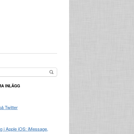
A INLÄGG
på Twitter
ng i Apple iOS: iMessage,