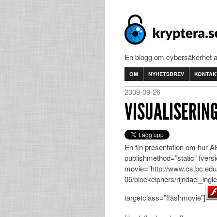
En blogg om cybersäkerhet 
OM
NYHETSBREV
KONTAK
2009-09-26
VISUALISERING
En fin presentation om hur A
publishmethod=”static” fversi
movie=”http://www.cs.bc.edu
05/blockciphers/rijndael_ing
targetclass=”flashmovie”]