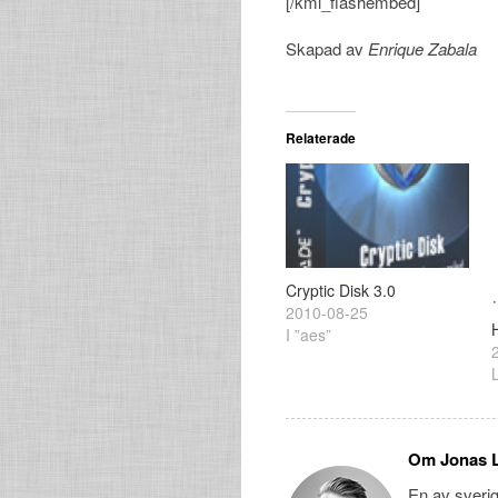
[/kml_flashembed]
Skapad av
Enrique Zabala
Relaterade
Cryptic Disk 3.0
2010-08-25
I ”aes”
Om Jonas 
En av sveri