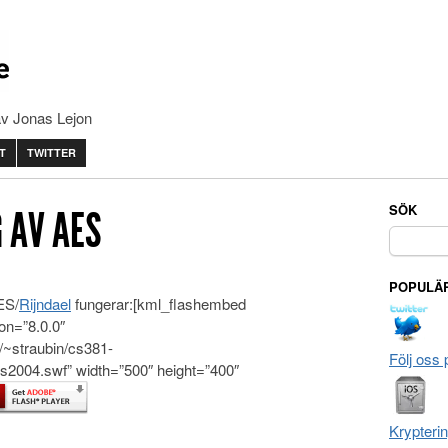
av Jonas Lejon
T
TWITTER
SÖK
 AV AES
Sök
efter:
POPULÄR
ES/
Rijndael
fungerar:[kml_flashembed
on=”8.0.0″
/~straubin/cs381-
Följ oss 
les2004.swf” width=”500″ height=”400″
Krypteri