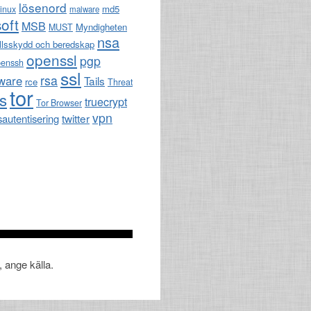
lösenord
md5
linux
malware
oft
MSB
Myndigheten
MUST
nsa
llsskydd och beredskap
openssl
pgp
penssh
ssl
rsa
ware
Tails
rce
Threat
tor
ls
truecrypt
Tor Browser
vpn
twitter
sautentisering
, ange källa.