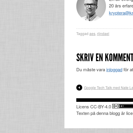
20 års erfar
kryptera@kr
Taggad
aes
,
rijndael
SKRIV EN KOMMEN
Du måste vara
inloggad
för a
Google Tech Talk med Nate 
Licens CC-BY-4.0
Texten på denna blogg är lic