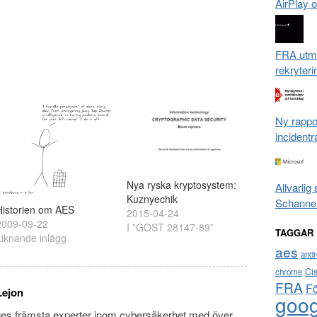
AirPlay 
FRA utm
rekryter
Ny rappor
incidentr
Nya ryska kryptosystem:
Allvarlig
Kuznyechik
Schanne
Historien om AES
2015-04-24
2009-09-22
I ”GOST 28147-89”
TAGGAR
Liknande inlägg
aes
andr
Ci
chrome
FRA
F
Lejon
goog
ges främsta experter inom cybersäkerhet med över