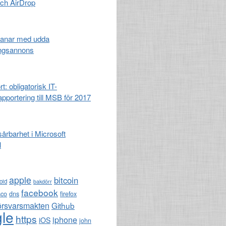
och AirDrop
anar med udda
ingsannons
t: obligatorisk IT-
apportering till MSB för 2017
 sårbarhet i Microsoft
l
apple
bitcoin
oid
bakdörr
facebook
sco
dns
firefox
örsvarsmakten
Github
le
https
iphone
iOS
john