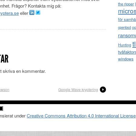
the ripper
enhet. Frågor? Kontakta mig på:
micros
yptera.se
eller
för samhä
o
openbsd
ransom
t
Hunting
tvåfaktor
TAR
windows
tt skriva en kommentar.
Lawson
Google Wave kryptering
ensierat under
Creative Commons Attribution 4.0 International License