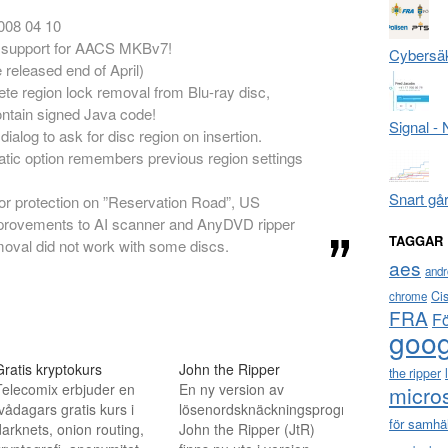
008 04 10
d support for AACS MKBv7!
Cybersäk
e released end of April)
te region lock removal from Blu-ray disc,
ontain signed Java code!
Signal -
ialog to ask for disc region on insertion.
tic option remembers previous region settings
Snart gå
or protection on ”Reservation Road”, US
rovements to AI scanner and AnyDVD ripper
TAGGAR
moval did not work with some discs.
aes
andr
Ci
chrome
FRA
F
goog
Gratis kryptokurs
John the Ripper
the ripper
Telecomix erbjuder en
En ny version av
micro
vådagars gratis kurs i
lösenordsknäckningsprogrammet
för samhä
darknets, onion routing,
John the Ripper (JtR)