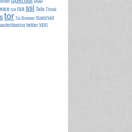
penssh
ssl
rsa
ware
Tails
rce
Threat
tor
ls
truecrypt
Tor Browser
vpn
twitter
sautentisering