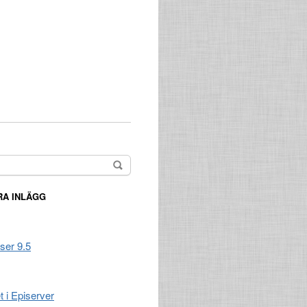
A INLÄGG
ser 9.5
t i Episerver