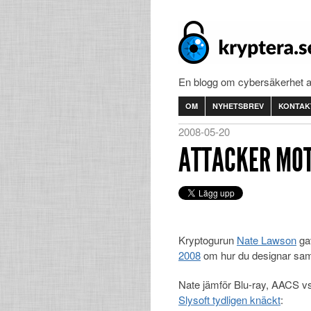
En blogg om cybersäkerhet 
OM
NYHETSBREV
KONTAK
2008-05-20
ATTACKER MO
Kryptogurun
Nate Lawson
gav
2008
om hur du designar sa
Nate jämför Blu-ray, AACS 
Slysoft tydligen knäckt
: