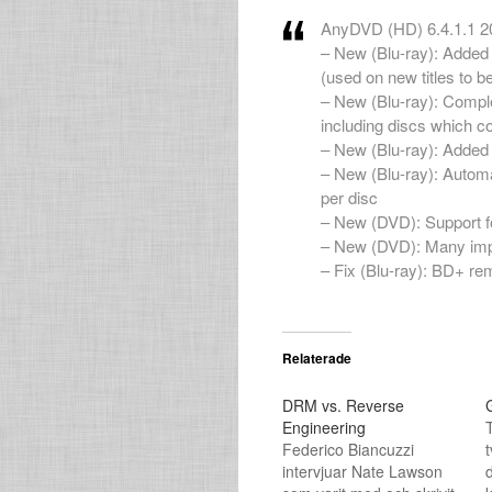
AnyDVD (HD) 6.4.1.1 2
– New (Blu-ray): Adde
(used on new titles to b
– New (Blu-ray): Comple
including discs which c
– New (Blu-ray): Added d
– New (Blu-ray): Automa
per disc
– New (DVD): Support f
– New (DVD): Many imp
– Fix (Blu-ray): BD+ re
Relaterade
DRM vs. Reverse
Engineering
Federico Biancuzzi
t
intervjuar Nate Lawson