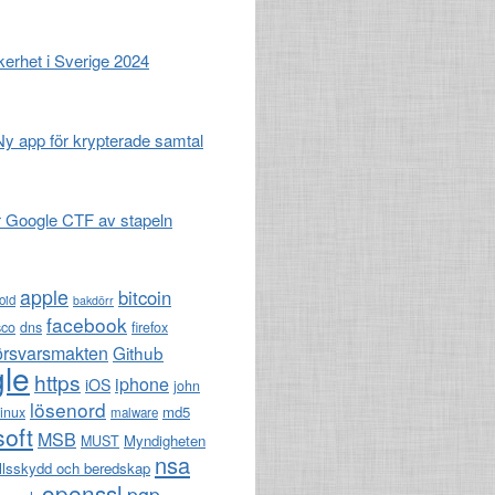
erhet i Sverige 2024
 Ny app för krypterade samtal
r Google CTF av stapeln
apple
bitcoin
oid
bakdörr
facebook
sco
dns
firefox
örsvarsmakten
Github
le
https
iphone
iOS
john
lösenord
md5
linux
malware
soft
MSB
Myndigheten
MUST
nsa
llsskydd och beredskap
openssl
pgp