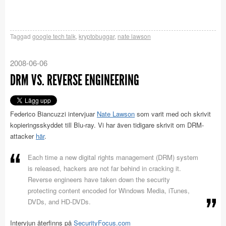
Taggad
google tech talk
,
kryptobuggar
,
nate lawson
2008-06-06
DRM VS. REVERSE ENGINEERING
Federico Biancuzzi intervjuar
Nate Lawson
som varit med och skrivit
kopieringsskyddet till Blu-ray. Vi har även tidigare skrivit om DRM-
attacker
här
.
Each time a new digital rights management (DRM) system
is released, hackers are not far behind in cracking it.
Reverse engineers have taken down the security
protecting content encoded for Windows Media, iTunes,
DVDs, and HD-DVDs.
Intervjun återfinns på
SecurityFocus.com