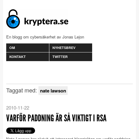
En blogg om cybersäkerhet av Jonas Lejon
OM
NYHETSBREV
KONTAKT
TWITTER
Taggat med:
nate lawson
2010-11-22
VARFÖR PADDNING ÄR SÅ VIKTIGT I RSA
Nate Lawson har skrivit ett intressant blogginlägg om varför paddning