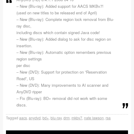
– New (Blu-ray): Added support for AACS MKBv7!
(used on new titles to be released end of April)
– New (Blu-ray): Complete region lock removal from Blu-
ray disc,
including discs which contain signed Java code!
– New (Blu-ray): Added dialog to ask for disc region on
insertion.
– New (Blu-ray): Automatic option remembers previous
region settings
per disc
– New (DVD): Support for protection on ”Reservation
Road”, US
– New (DVD): Many improvements to AI scanner and
AnyDVD ripper
– Fix (Blu-ray): BD+ removal did not work with some
discs.
Taggad
aacs
,
anydvd
,
bd+
,
blu-ray
,
drm
,
mkbv7
,
nate lawson
,
rsa