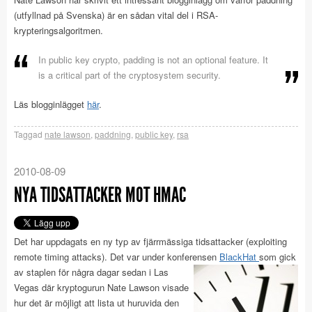
(utfyllnad på Svenska) är en sådan vital del i RSA-
krypteringsalgoritmen.
In public key crypto, padding is not an optional feature. It
is a critical part of the cryptosystem security.
Läs blogginlägget
här
.
Taggad
nate lawson
,
paddning
,
public key
,
rsa
2010-08-09
NYA TIDSATTACKER MOT HMAC
Det har uppdagats en ny typ av fjärrmässiga tidsattacker (exploiting
remote timing attacks). Det var under konferensen
BlackHat
som gick
av
staplen för några dagar sedan i Las
Vegas där kryptogurun Nate Lawson visade
hur det är möjligt att lista ut huruvida den