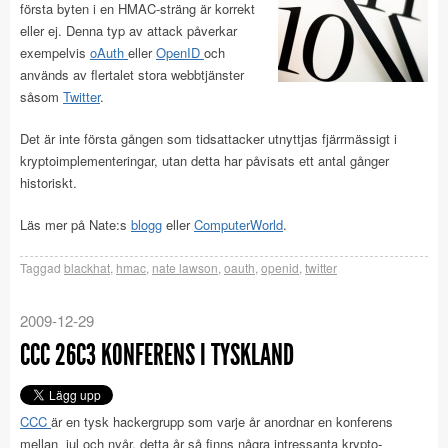
första byten i en HMAC-sträng är korrekt
eller ej. Denna typ av attack påverkar
exempelvis
oAuth
eller
OpenID
och
används av flertalet stora webbtjänster
såsom
Twitter
.
Det är inte första gången som tidsattacker utnyttjas fjärrmässigt i
kryptoimplementeringar, utan detta har påvisats ett antal gånger
historiskt.
Läs mer på Nate:s
blogg
eller
ComputerWorld
.
Taggad
blackhat
,
hmac
,
nate lawson
,
oauth
,
openid
,
twitter
2009-12-29
CCC 26C3 KONFERENS I TYSKLAND
CCC
är en tysk hackergrupp som varje år anordnar en konferens
mellan jul och nyår, detta år så finns några intressanta krypto-