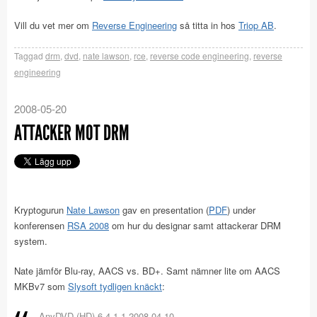
Vill du vet mer om
Reverse Engineering
så titta in hos
Triop AB
.
Taggad
drm
,
dvd
,
nate lawson
,
rce
,
reverse code engineering
,
reverse
engineering
2008-05-20
ATTACKER MOT DRM
Kryptogurun
Nate Lawson
gav en presentation (
PDF
) under
konferensen
RSA 2008
om hur du designar samt attackerar DRM
system.
Nate jämför Blu-ray, AACS vs. BD+. Samt nämner lite om AACS
MKBv7 som
Slysoft tydligen knäckt
:
AnyDVD (HD) 6.4.1.1 2008 04 10