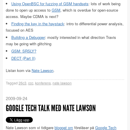
Using OpenBSC for fuzzing of GSM handsets
: lots of work being
done to open up access to
GSM
, which is overdue for open-source
access. Maybe CDMA is next?
Finding the key in the haystack
: intro to differential power analysis,
focused on AES
Building a Debugger
: mostly interested in what direction Travis
may be going with glitching
GSM: SRSLY?
DECT (Part II)
Listan kom via
Nate Lawson
.
Taggad
26c3
,
ccc
,
konferens
,
nate lawson
2009-09-24
GOOGLE TECH TALK MED NATE LAWSON
Nate Lawson som vi tidigare
bloggat om
föreläser på
Google Tech