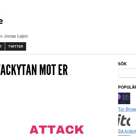
av Jonas Lejon
T
TWITTER
SÖK
TACKYTAN MOT ER
Sök
efter:
POPULÄR
Tor Brow
Så knäck