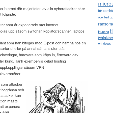
micro
ån internet där majoriteten av alla cyberattacker sker
för samhä
t följande:
o
openbsd
ransom
eter som är exponerade mot internet
t
plas upp såsom switchar, kopiator/scanner, laptops
Hunting
tvåfaktor
sådant som kan bifogas med E-post och hamna hos en
windows
surfar ut eller på annat sätt ansluter utåt
dateringar, hårdvara som köps in, firmware osv
ller kund. Tänk exempelvis delad hosting
a uppkopplingar såsom VPN
nleverantörer
n som attacker
tt begränsa och
 attacker kan
tion måste
 att exponera
 eller