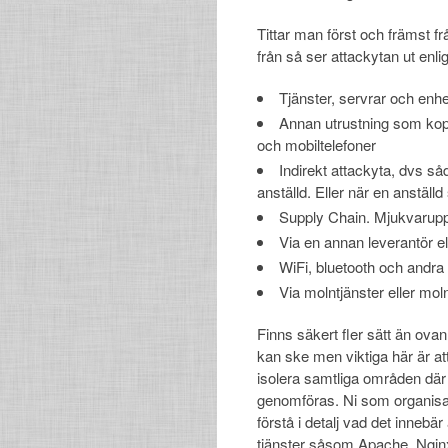
Tittar man först och främst fr
från så ser attackytan ut enlig
Tjänster, servrar och enh
Annan utrustning som kop
och mobiltelefoner
Indirekt attackyta, dvs 
anställd. Eller när en anställd 
Supply Chain. Mjukvarupp
Via en annan leverantör e
WiFi, bluetooth och andr
Via molntjänster eller mol
Finns säkert fler sätt än ova
kan ske men viktiga här är a
isolera samtliga områden där
genomföras. Ni som organisa
förstå i detalj vad det innebär
tjänster såsom Apache, Nginx