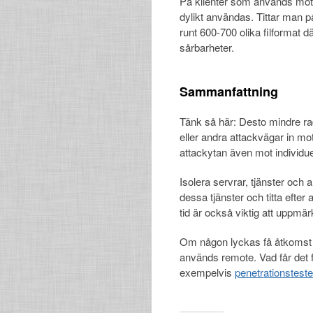
På klienter som används mot in
dylikt användas. Tittar man p
runt 600-700 olika filformat 
sårbarheter.
Sammanfattning
Tänk så här: Desto mindre rade
eller andra attackvägar in mot
attackytan även mot individue
Isolera servrar, tjänster och 
dessa tjänster och titta efte
tid är också viktig att uppm
Om någon lyckas få åtkomst til
används remote. Vad får det
exempelvis
penetrationsteste