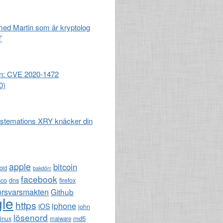
 med Martin som är kryptolog
T
n: CVE 2020-1472
0)
stemations XRY knäcker din
apple
bitcoin
oid
bakdörr
facebook
sco
dns
firefox
örsvarsmakten
Github
le
https
iphone
iOS
john
lösenord
md5
linux
malware