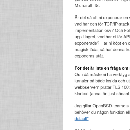
Microsoft IIS.
Är det så att ni exponerar en
vad har den för TCP/IP-stack
implementation osv? Och koll
upp i lagret, vad har ni för AP
exponerade? Har ni köpt en o
magisk låda, så har denna trol
exponeras utåt.
För det är inte en fråga om
Och då måste ni ha verktyg a
kanaler på både insida och ut
webbservern pratar TLS 100% 
klartext (annat än just sådan
Jag gillar OpenBSD-teamets fi
behöver du någon funktion ell
default”
.