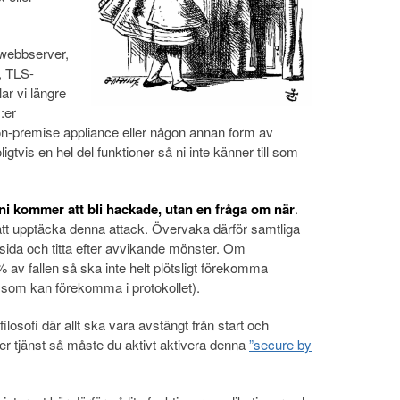
 webbserver,
, TLS-
ar vi längre
I:er
n-premise appliance eller någon annan form av
igtvis en hel del funktioner så ni inte känner till som
 ni kommer att bli hackade, utan en fråga om när
.
tt upptäcka denna attack. Övervaka därför samtliga
sida och titta efter avvikande mönster. Om
av fallen så ska inte helt plötsligt förekomma
t som kan förekomma i protokollet).
losofi där allt ska vara avstängt från start och
er tjänst så måste du aktivt aktivera denna
”secure by