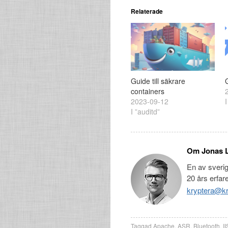
Relaterade
Guide till säkrare
containers
2023-09-12
I ”auditd”
Om Jonas 
En av sveri
20 års erfar
kryptera@kr
Taggad
Apache
,
ASR
,
Bluetooth
,
II