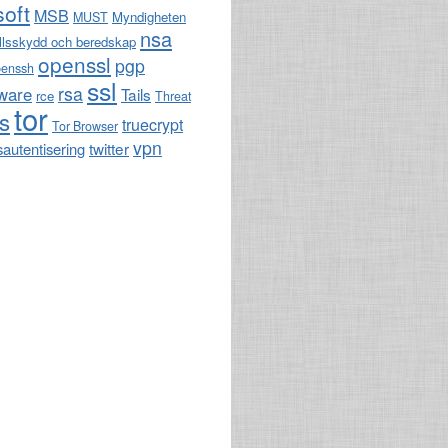
soft
MSB
Myndigheten
MUST
nsa
llsskydd och beredskap
openssl
pgp
penssh
ssl
rsa
ware
Tails
rce
Threat
tor
ls
truecrypt
Tor Browser
vpn
twitter
sautentisering