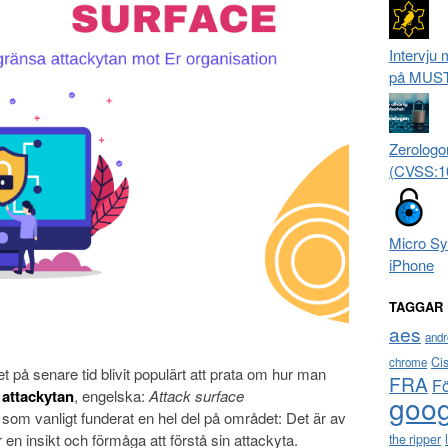
Intervju
på MUS
Zerologo
(CVSS:1
Micro Sy
iPhone
TAGGAR
aes
andr
Ci
chrome
 på senare tid blivit populärt att prata om hur man
FRA
F
attackytan
, engelska:
Attack surface
goog
som vanligt funderat en hel del på området: Det är av
r en insikt och förmåga att förstå sin attackyta.
the ripper