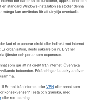
ternet bör därför så lite funktioner, applikationer och
å en standard Windows-installation så stödjer denna
där många kan användas för att utnyttja eventuella
r kod ni exponerar direkt eller indirekt mot internet
 Er organisation, desto säkrare blir ni. Bryt ner
lla tjänster och portar som exponeras.
annat som går att nå direkt från internet. Övervaka
r avvikande beteenden. Förändringar i attackytan över
ärksamma.
l Er mail från internet, eller
VPN
eller annat som
 för konsekvenser? Testa och granska, med
r
eller red-teaming.