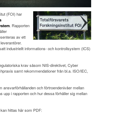
itut (FOI) har
a
system
. Rapporten
äller
senteras av ett
leverantörer.
ftsatt industriellt informations- och kontrollsystem (ICS)
egulatoriska krav såsom NIS-direktivet, Cyber
chpraxis samt rekommendationer från bl.a. ISO/IEC,
m ansvarförhållanden och förtroendenivåer mellan
as upp i rapporten och hur dessa förhåller sig mellan
 kan hittas här som PDF: