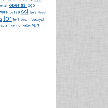
openssl
pgp
penssh
ssl
rsa
ware
Tails
rce
Threat
tor
ls
truecrypt
Tor Browser
vpn
twitter
sautentisering