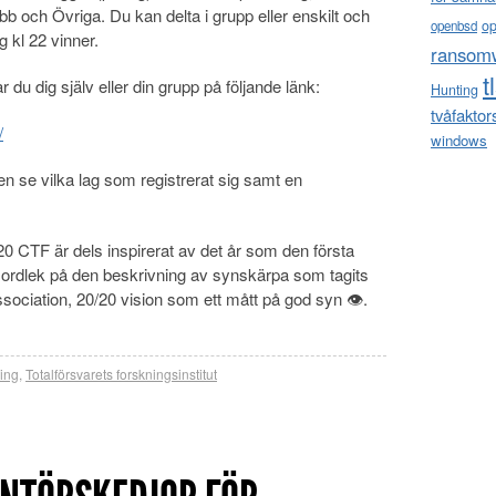
b och Övriga. Du kan delta i grupp eller enskilt och
o
openbsd
 kl 22 vinner.
ransom
t
 du dig själv eller din grupp på följande länk:
Hunting
tvåfaktor
/
windows
 se vilka lag som registrerat sig samt en
0 CTF är dels inspirerat av det år som den första
ordlek på den beskrivning av synskärpa som tagits
ociation, 20/20 vision som ett mått på god syn 👁.
ing
,
Totalförsvarets forskningsinstitut