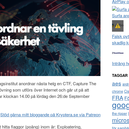
AirPlay 
Surfa a
Falsk pyt
skadlig 
Intrång 
TAGGAR
aes
ngsinstitut anordnar nästa helg en CTF, Capture The
andr
övning som utförs över Internet och går ut på att
Ci
chrome
ar klockan 14.00 på lördag den 26:de September
FRA
F
goog
the ripper
Stöd gärna mitt bloggande på Kryptera.se via Patreon
micros
tta flaggor (poäng) inom är: Exploatering,
för samhä