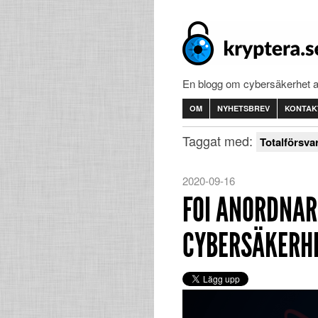
En blogg om cybersäkerhet 
OM
NYHETSBREV
KONTAK
Taggat med:
Totalförsva
2020-09-16
FOI ANORDNAR 
CYBERSÄKERH