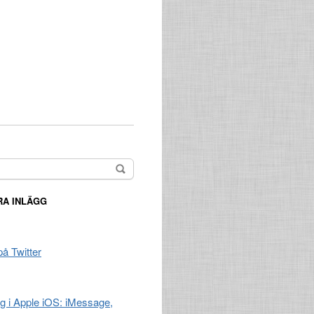
A INLÄGG
på Twitter
ng i Apple iOS: iMessage,