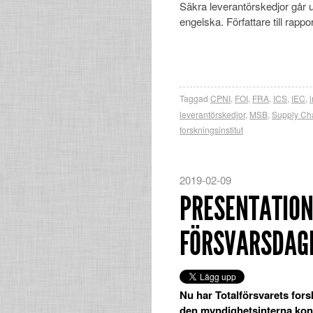
Säkra leverantörskedjor går
engelska. Författare till rapp
Taggad
CPNI
,
FOI
,
FRA
,
ICS
,
IEC
,
leverantörskedjor
,
MSB
,
Supply Cha
forskningsinstitut
2019-02-09
PRESENTATION
FÖRSVARSDAG
Nu har Totalförsvarets fors
den myndighetsinterna konf