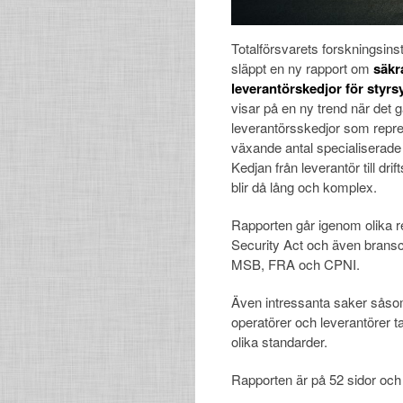
Totalförsvarets forskningsinst
släppt en ny rapport om
säkr
leverantörskedjor för styr
visar på en ny trend när det g
leverantörsskedjor som repre
växande antal specialiserade 
Kedjan från leverantör till dri
blir då lång och komplex.
Rapporten går igenom olika r
Security Act och även brans
MSB, FRA och CPNI.
Även intressanta saker såso
operatörer och leverantörer t
olika standarder.
Rapporten är på 52 sidor och