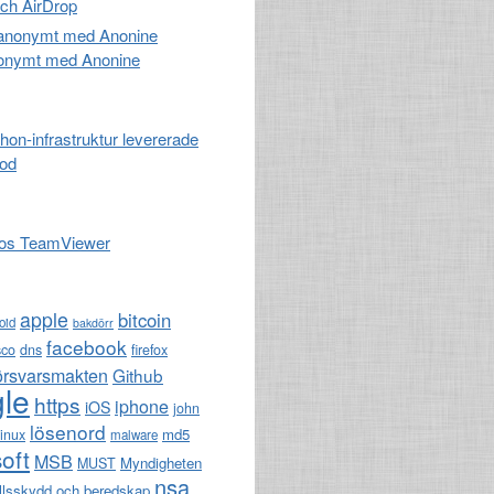
och AirDrop
nonymt med Anonine
hon-infrastruktur levererade
kod
hos TeamViewer
apple
bitcoin
oid
bakdörr
facebook
sco
dns
firefox
örsvarsmakten
Github
le
https
iphone
iOS
john
lösenord
md5
linux
malware
oft
MSB
Myndigheten
MUST
nsa
llsskydd och beredskap