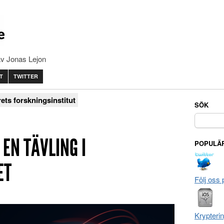
av Jonas Lejon
T
TWITTER
rets forskningsinstitut
SÖK
Sök
efter:
EN TÄVLING I
POPULÄR
ET
Följ oss 
Krypteri