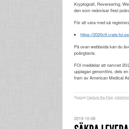
Kryptografi, Reversering, Web
den som redovisar flest poäng
För att vara med så registrerar
https://2020ctf.crate.foi.se
På ovan webbsida kan du även
poängtavla.
FOI meddelar att namnet 20/2
upplagan genomförs, dels en 
fram av American Medical Ass
Taggad
Capture the Flag
,
cyberövn
2019-10-08