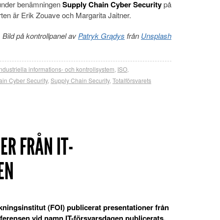
 under benämningen
Supply Chain Cyber Security
på
orten är Erik Zouave och Margarita Jaitner.
Bild på kontrollpanel av
Patryk Grądys
från
Unsplash
industriella informations- och kontrollsystem
,
ISO
,
in Cyber Security
,
Supply Chain Security
,
Totalförsvarets
ER FRÅN IT-
EN
kningsinstitut (FOI) publicerat presentationer från
erensen vid namn IT-försvarsdagen publicerats.