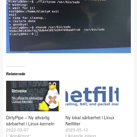
Relaterade
DirtyPipe – Ny allvarlig
Ny lokal sårbarhet i Linux
sårbarhet i Linux-kerneln
Netfilter
2022-03-07
2023-05-10
I ”AppArmor”
Liknande inlägg