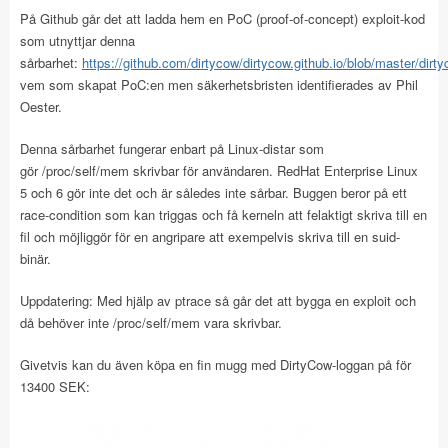
På Github går det att ladda hem en PoC (proof-of-concept) exploit-kod
som utnyttjar denna
sårbarhet:
https://github.com/dirtycow/dirtycow.github.io/blob/master/dirt
vem som skapat PoC:en men säkerhetsbristen identifierades av Phil
Oester.
Denna sårbarhet fungerar enbart på Linux-distar som
gör /proc/self/mem skrivbar för användaren. RedHat Enterprise Linux
5 och 6 gör inte det och är således inte sårbar. Buggen beror på ett
race-condition som kan triggas och få kerneln att felaktigt skriva till en
fil och möjliggör för en angripare att exempelvis skriva till en suid-
binär.
Uppdatering: Med hjälp av ptrace så går det att bygga en exploit och
då behöver inte /proc/self/mem vara skrivbar.
Givetvis kan du även köpa en fin mugg med DirtyCow-loggan på för
13400 SEK: