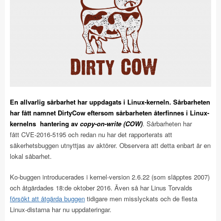
En allvarlig sårbarhet har uppdagats i Linux-kerneln. Sårbarheten
har fått namnet DirtyCow eftersom sårbarheten återfinnes i Linux-
kernelns hantering av
copy-on-write (COW)
. Sårbarheten har
fått CVE-2016-5195 och redan nu har det rapporterats att
säkerhetsbuggen utnyttjas av aktörer. Observera att detta enbart är en
lokal såbarhet.
Ko-buggen introducerades i kernel-version 2.6.22 (som släpptes 2007)
och åtgärdades 18:de oktober 2016. Även så har Linus Torvalds
försökt att åtgärda buggen
tidigare men misslyckats och de flesta
Linux-distarna har nu uppdateringar.