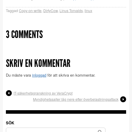
Taggad
Copy-on-write
,
DirtyCow
,
Linus Torvalds
,
linux
3 COMMENTS
SKRIV EN KOMMENTAR
Du måste vara
inloggad
för att skriva en kommentar.
IT-säkerhetsgranskning av VeraCrypt
Myndighetssajter låg nere efter överbelastningsattack
SÖK
Sök