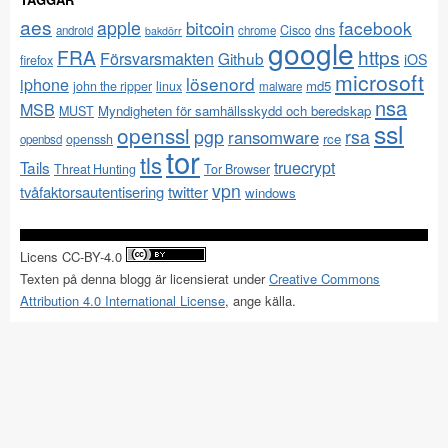
aes
apple
facebook
bitcoin
Cisco
dns
android
chrome
bakdörr
google
FRA
https
Försvarsmakten
Github
iOS
firefox
microsoft
lösenord
iphone
md5
john the ripper
linux
malware
nsa
MSB
Myndigheten för samhällsskydd och beredskap
MUST
ssl
openssl
pgp
rsa
ransomware
rce
openssh
openbsd
tor
tls
Tails
truecrypt
Threat Hunting
Tor Browser
vpn
twitter
tvåfaktorsautentisering
windows
Licens CC-BY-4.0
Texten på denna blogg är licensierat under
Creative Commons
Attribution 4.0 International License
, ange källa.