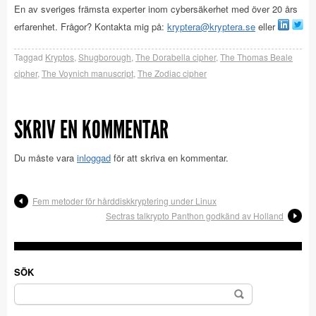
En av sveriges främsta experter inom cybersäkerhet med över 20 års
erfarenhet. Frågor? Kontakta mig på:
kryptera@kryptera.se
eller
Taggad
Kryptos
,
Shugborough
,
The Dorabella cipher
,
The Thomas Beale
cipher
,
The Voynich manuscript
,
The Zodiac cipher
SKRIV EN KOMMENTAR
Du måste vara
inloggad
för att skriva en kommentar.
Fem metoder för hårddiskkryptering under Linux
Sectras talkrypto Panthon godkänd av Holland
SÖK
Sök
efter: