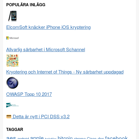
POPULÄRA INLÄGG
ElcomSoft knäcker iPhone iOS kryptering
Allvarlig sårbarhet i Microsoft Schannel
Kryptering och Internet of Things - Ny sårbarhet uppdagad
OWASP Topp 10 2017
Detta är nytt i PCI DSS v3.2
TAGGAR
aes
apple
facebook
bitcoin
Cisco
dns
android
chrome
bakdörr