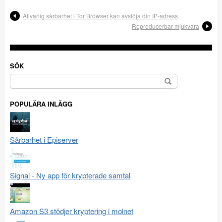
Allvarlig sårbarhet i Tor Browser kan avslöja din IP-adress
Reproducerbar mjukvara
SÖK
Sök
efter:
POPULÄRA INLÄGG
Sårbarhet i Episerver
Signal - Ny app för krypterade samtal
Amazon S3 stödjer kryptering i molnet