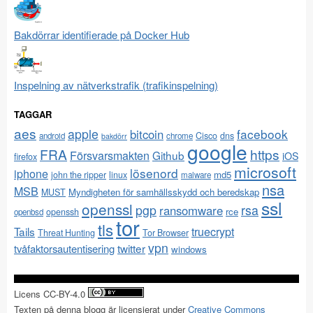
Bakdörrar identifierade på Docker Hub
Inspelning av nätverkstrafik (trafikinspelning)
TAGGAR
aes
apple
facebook
bitcoin
Cisco
dns
android
chrome
bakdörr
google
FRA
https
Försvarsmakten
Github
iOS
firefox
microsoft
lösenord
iphone
md5
john the ripper
linux
malware
nsa
MSB
Myndigheten för samhällsskydd och beredskap
MUST
ssl
openssl
pgp
rsa
ransomware
rce
openssh
openbsd
tor
tls
Tails
truecrypt
Threat Hunting
Tor Browser
vpn
twitter
tvåfaktorsautentisering
windows
Licens CC-BY-4.0
Texten på denna blogg är licensierat under
Creative Commons