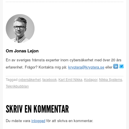
Om Jonas Lejon
En av sveriges främsta experter inom cybersäkerhet med över 20 års
erfarenhet. Frågor? Kontakta mig på:
kryptera@kryptera.se
eller
Taggad
cybersäkerhet
,
facebook
,
Karl Emil Nikka
,
Kodapor
,
Nikka Systems
,
Teknikbubblan
SKRIV EN KOMMENTAR
Du måste vara
inloggad
för att skriva en kommentar.