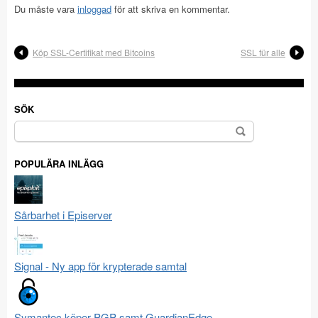
Du måste vara
inloggad
för att skriva en kommentar.
Köp SSL-Certifikat med Bitcoins
SSL für alle
SÖK
Sök
efter:
POPULÄRA INLÄGG
Sårbarhet i Episerver
Signal - Ny app för krypterade samtal
Symantec köper PGP samt GuardianEdge