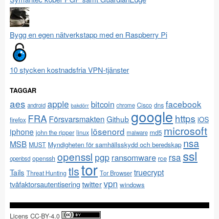
Bygg en egen nätverkstapp med en Raspberry Pi
10 stycken kostnadsfria VPN-tjänster
TAGGAR
aes
apple
facebook
bitcoin
Cisco
dns
android
chrome
bakdörr
google
FRA
https
Försvarsmakten
Github
iOS
firefox
microsoft
lösenord
iphone
md5
john the ripper
linux
malware
nsa
MSB
Myndigheten för samhällsskydd och beredskap
MUST
ssl
openssl
pgp
rsa
ransomware
rce
openssh
openbsd
tor
tls
Tails
truecrypt
Threat Hunting
Tor Browser
vpn
twitter
tvåfaktorsautentisering
windows
Licens CC-BY-4.0