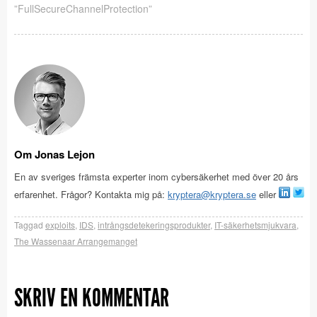
”FullSecureChannelProtection”
Om Jonas Lejon
En av sveriges främsta experter inom cybersäkerhet med över 20 års
erfarenhet. Frågor? Kontakta mig på:
kryptera@kryptera.se
eller
Taggad
exploits
,
IDS
,
intrångsdetekeringsprodukter
,
IT-säkerhetsmjukvara
,
The Wassenaar Arrangemanget
SKRIV EN KOMMENTAR