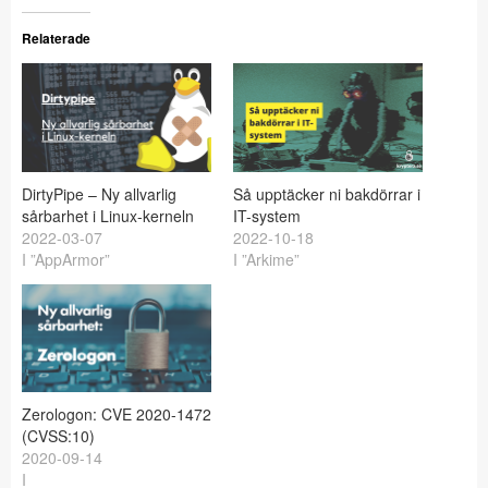
Relaterade
DirtyPipe – Ny allvarlig
Så upptäcker ni bakdörrar i
sårbarhet i Linux-kerneln
IT-system
2022-03-07
2022-10-18
I ”AppArmor”
I ”Arkime”
Zerologon: CVE 2020-1472
(CVSS:10)
2020-09-14
I