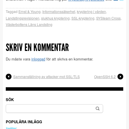
Taggad
Ernst & Young
,
Informationssäkerhet
,
kryptering i vården
,
Landstingsrevisionen
,
sjukhus kryptering
,
SSL-kryptering
,
SYSteam Cross
,
Västerbottens Läns Landsting
SKRIV EN KOMMENTAR
Du måste vara
inloggad
för att skriva en kommentar.
Sammanställning av attacker mot SSL/TLS
OpenSSH 6.2
SÖK
Sök
efter:
POPULÄRA INLÄGG