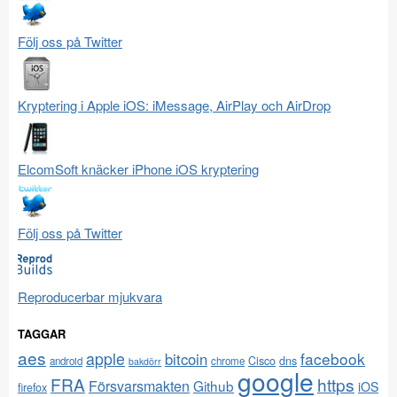
Följ oss på Twitter
Kryptering i Apple iOS: iMessage, AirPlay och AirDrop
ElcomSoft knäcker iPhone iOS kryptering
Följ oss på Twitter
Reproducerbar mjukvara
TAGGAR
aes
apple
facebook
bitcoin
Cisco
dns
android
chrome
bakdörr
google
FRA
https
Försvarsmakten
Github
iOS
firefox