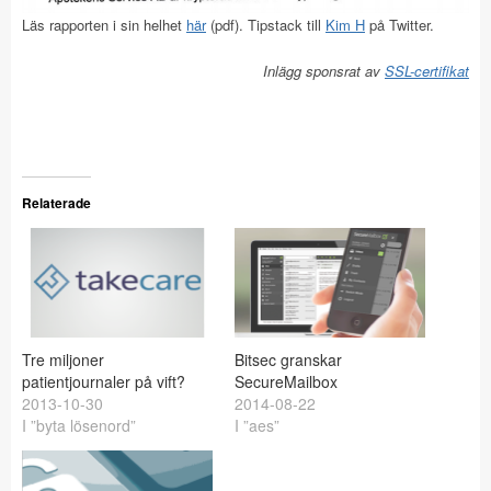
Läs rapporten i sin helhet
här
(pdf). Tipstack till
Kim H
på Twitter.
Inlägg sponsrat av
SSL-certifikat
Relaterade
Tre miljoner
Bitsec granskar
patientjournaler på vift?
SecureMailbox
2013-10-30
2014-08-22
I ”byta lösenord”
I ”aes”