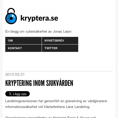
En blogg om cybersäkerhet av Jonas Lejon
OM
NYHETSBREV
KONTAKT
TWITTER
2013-03-21
KRYPTERING INOM SJUKVÅRDEN
Landstingsrevisionen har genomfört en granskning av vårdgivarens
informationssäkerhet vid Västerbottens Läns Landsting.
Granskningen genomfördes av företaget Ernst & Young och