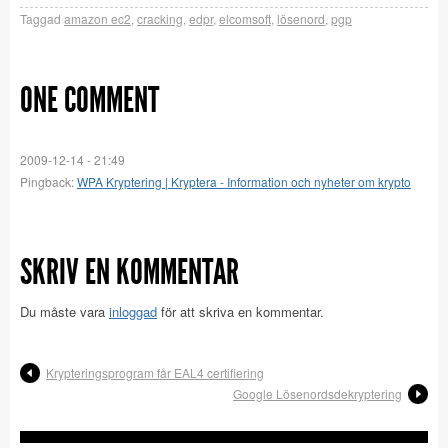
Taggad
amazon ec2
,
cracking
,
edpr
,
elcomsoft
,
lösenord
,
pgp
ONE COMMENT
2009-12-14 - 21:49
Pingback:
WPA Kryptering | Kryptera - Information och nyheter om krypto
SKRIV EN KOMMENTAR
Du måste vara
inloggad
för att skriva en kommentar.
Krypteringsprogram får EAL4 certifiering
Google Lösenordsdekryptering