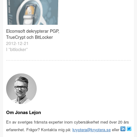
mycket kraftfull server för
att utföra
lösenordsknäckning med,
…
Elcomsoft dekrypterar PGP,
TrueCrypt och BitLocker
2012-12-21
I ”bitlocker”
Om Jonas Lejon
En av sveriges främsta experter inom cybersäkerhet med över 20 års
erfarenhet. Frågor? Kontakta mig på:
kryptera@kryptera.se
eller