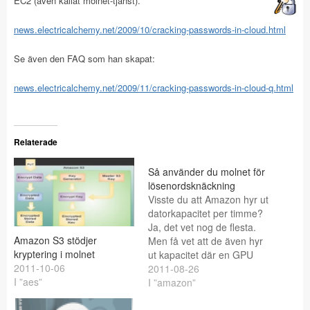
EC2 (även kallat molnet-tjänst).
news.electricalchemy.net/2009/10/cracking-passwords-in-cloud.html
Se även den FAQ som han skapat:
news.electricalchemy.net/2009/11/cracking-passwords-in-cloud-q.html
Relaterade
Så använder du molnet för
lösenordsknäckning
Visste du att Amazon hyr ut
datorkapacitet per timme?
Ja, det vet nog de flesta.
Amazon S3 stödjer
Men få vet att de även hyr
kryptering i molnet
ut kapacitet där en GPU
2011-10-06
(läs kraftfullt grafikkort)
2011-08-26
I ”aes”
ingår. Från 2$ per timme
I ”amazon”
så kan du få tillgång till en