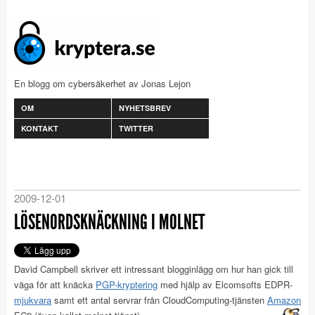
En blogg om cybersäkerhet av Jonas Lejon
OM
NYHETSBREV
KONTAKT
TWITTER
2009-12-01
LÖSENORDSKNÄCKNING I MOLNET
David Campbell skriver ett intressant blogginlägg om hur han gick till
väga för att knäcka
PGP-kryptering
med hjälp av Elcomsofts EDPR-
mjukvara
samt ett antal servrar från CloudComputing-tjänsten
Amazon