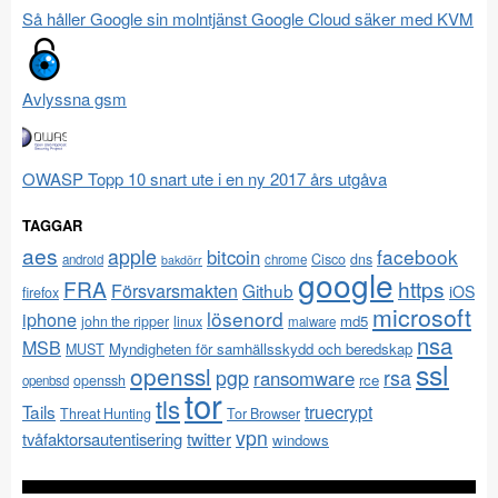
Så håller Google sin molntjänst Google Cloud säker med KVM
Avlyssna gsm
OWASP Topp 10 snart ute i en ny 2017 års utgåva
TAGGAR
aes
apple
facebook
bitcoin
Cisco
dns
android
chrome
bakdörr
google
FRA
https
Försvarsmakten
Github
iOS
firefox
microsoft
lösenord
iphone
md5
john the ripper
linux
malware
nsa
MSB
Myndigheten för samhällsskydd och beredskap
MUST
ssl
openssl
pgp
rsa
ransomware
rce
openssh
openbsd
tor
tls
Tails
truecrypt
Threat Hunting
Tor Browser
vpn
twitter
tvåfaktorsautentisering
windows