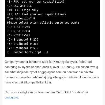
(8) RSA (set your own capabilities)
(9) ECC and ECC
(10) ECC (sign only)
(11) ECC (set your own capabilities)
Your selection? 9
Please select which elliptic curve you want:
(2) NIST P-256
(3) NIST P-384
(4) NIST P-521
(5) Brainpool P-256
(6) Brainpool P-384
(7) Brainpool P-512
[.. resten bortklippt ..]
Övriga nyheter är förbättrat stöd för X509-nyckeltyper, förbättrad
hantering av nyckelservrar (dock ej över TLS ännu). En annan trevlig
säkerhetshöjande nyhet är gpg-agent som nu hanterar din privata
nyckel och således behöver ej gpg eller gpgsm känna till denna, dock
finns viss bakåtkompatibilitet kvar.
Och som vanligt kan du läsa mer om GnuPG 2.1 ”modern” på
gnupg.org
.