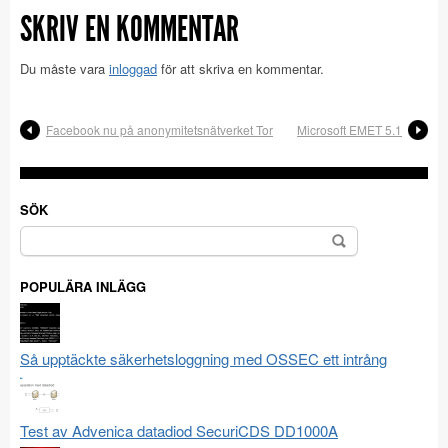
SKRIV EN KOMMENTAR
Du måste vara
inloggad
för att skriva en kommentar.
Facebook nu på anonymitetsnätverket Tor
Microsoft EMET 5.1
SÖK
Sök
efter:
POPULÄRA INLÄGG
Så upptäckte säkerhetsloggning med OSSEC ett intrång
Test av Advenica datadiod SecuriCDS DD1000A