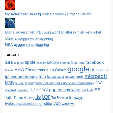
Ny avancerad skadlig kod: Remsec / Project Sauron
Digital suveränitet: från buzzword till affärskritisk verklighet
NSA bygger ny anläggning
TAGGAR
aes
apple
facebook
bitcoin
Cisco
dns
android
chrome
bakdörr
google
FRA
https
Försvarsmakten
Github
iOS
firefox
microsoft
lösenord
iphone
md5
john the ripper
linux
malware
nsa
MSB
Myndigheten för samhällsskydd och beredskap
MUST
ssl
openssl
pgp
rsa
ransomware
rce
openssh
openbsd
tor
tls
Tails
truecrypt
Threat Hunting
Tor Browser
vpn
twitter
tvåfaktorsautentisering
windows