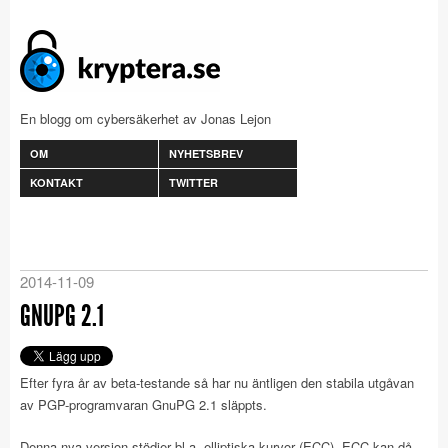
En blogg om cybersäkerhet av Jonas Lejon
OM
NYHETSBREV
KONTAKT
TWITTER
2014-11-09
GNUPG 2.1
Efter fyra år av beta-testande så har nu äntligen den stabila utgåvan
av PGP-programvaran GnuPG 2.1 släppts.
Denna nya version stödjer bl.a. elliptiska kurvor (ECC). ECC kan då