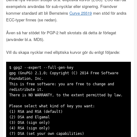
exempelvis användas för sub-nycklar eller signering. Framöver
kommer standard att bli Bernsteins
Curve 25519
men stöd för andra
ECC-typer finnes (se nedan).
Även så har stödet för PGP-2 helt skrotats då detta är förlegat
(använder bl.a. MD5).
Vill du skapa nycklar med elliptiska kurvor gör du enligt följande:
$ gpg2 --expert --full-gen-key
gpg (GnuPG) 2.1.0; Copyright (C) 2014 Free Software
Foundation, Inc.
This is free software: you are free to change and
redistribute it.
There is NO WARRANTY, to the extent permitted by law.
Please select what kind of key you want:
(1) RSA and RSA (default)
(2) DSA and Elgamal
(3) DSA (sign only)
(4) RSA (sign only)
(7) DSA (set your own capabilities)