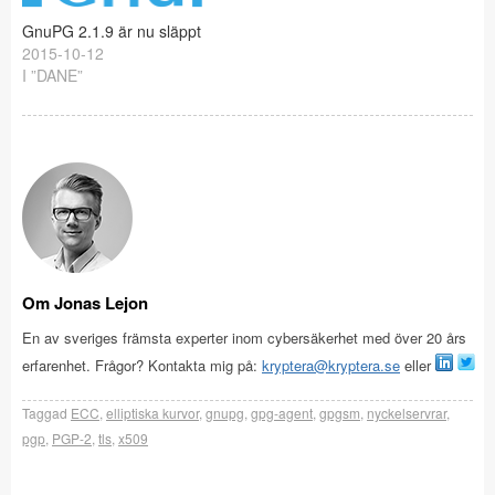
GnuPG 2.1.9 är nu släppt
2015-10-12
I ”DANE”
Om Jonas Lejon
En av sveriges främsta experter inom cybersäkerhet med över 20 års
erfarenhet. Frågor? Kontakta mig på:
kryptera@kryptera.se
eller
Taggad
ECC
,
elliptiska kurvor
,
gnupg
,
gpg-agent
,
gpgsm
,
nyckelservrar
,
pgp
,
PGP-2
,
tls
,
x509