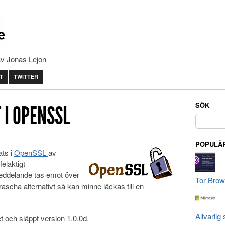
av Jonas Lejon
T
TWITTER
SÖK
 I OPENSSL
Sök
efter:
POPULÄR
ats i
OpenSSL
av
elaktigt
eddelande tas emot över
Tor Brow
scha alternativt så kan minne läckas till en
Allvarlig
 och släppt version 1.0.0d.