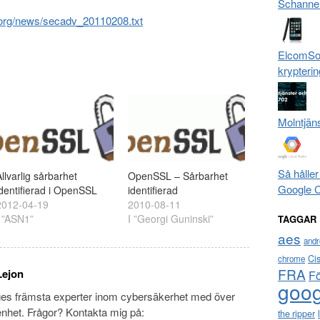
Schanne
.org/news/secadv_20110208.txt
ElcomSof
krypterin
Molntjän
Så håller
llvarlig sårbarhet
OpenSSL – Sårbarhet
Google 
identifierad i OpenSSL
identifierad
2012-04-19
2010-08-11
I ”ASN1”
I ”Georgi Guninski”
TAGGAR
aes
andr
Ci
chrome
FRA
Lejon
F
goog
ges främsta experter inom cybersäkerhet med över
enhet. Frågor? Kontakta mig på:
the ripper