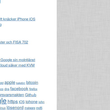
l
t knäcker iPhone iOS
g
ster och FISA 702
 Google sin molntjänst
Cloud säker med KVM
apple
bitcoin
oid
bakdörr
facebook
sco
dns
firefox
örsvarsmakten
Github
le
https
iphone
iOS
john
lösenord
md5
linux
malware