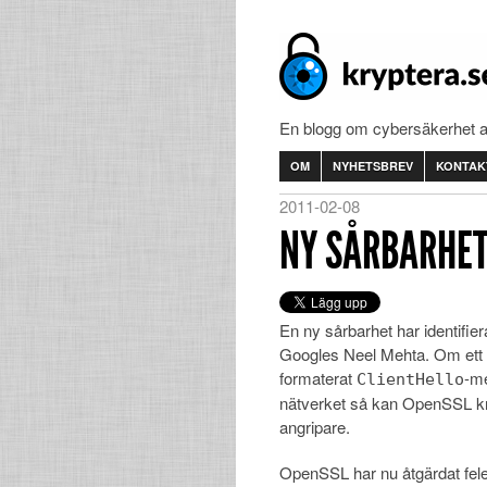
En blogg om cybersäkerhet 
OM
NYHETSBREV
KONTAK
2011-02-08
NY SÅRBARHET
En ny sårbarhet har identifier
Googles Neel Mehta. Om ett f
formaterat
-m
ClientHello
nätverket så kan OpenSSL kra
angripare.
OpenSSL har nu åtgärdat felet