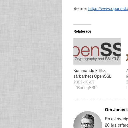
Se mer
https://www.openssl
Relaterade
Kommande kritisk
A
sårbarhet i OpenSSL
2022-10-27
I ”BoringSSL”
Om Jonas 
En av sveri
20 års erfar