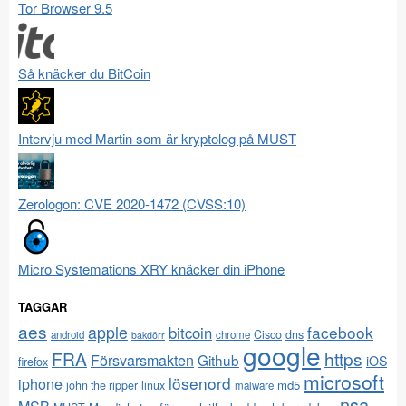
Tor Browser 9.5
Så knäcker du BitCoin
Intervju med Martin som är kryptolog på MUST
Zerologon: CVE 2020-1472 (CVSS:10)
Micro Systemations XRY knäcker din iPhone
TAGGAR
aes
apple
facebook
bitcoin
Cisco
dns
android
chrome
bakdörr
google
FRA
https
Försvarsmakten
Github
iOS
firefox
microsoft
lösenord
iphone
md5
john the ripper
linux
malware
nsa