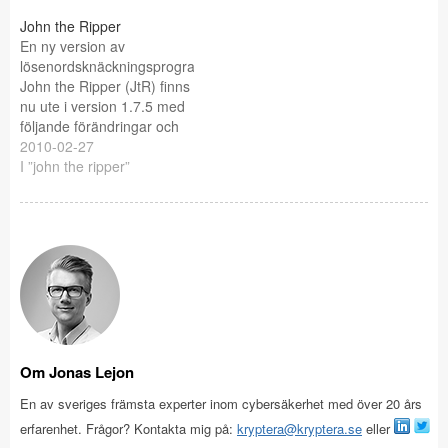
har varit att förbättra x86-
64 stödet. Det går nu att
John the Ripper
testa två blowfish hashar
En ny version av
samtidigt: Most notably,
lösenordsknäckningsprogrammet
two Blowfish-based
John the Ripper (JtR) finns
crypt(3) hashes…
nu ute i version 1.7.5 med
följande förändringar och
förbättringar: * Support for
2010-02-27
the use of “–format” along
I ”john the ripper”
with “–show” or “–make-
charset” has been added. *
The choice of .rec and .log
filenames for custom
session names has been
made…
Om Jonas Lejon
En av sveriges främsta experter inom cybersäkerhet med över 20 års
erfarenhet. Frågor? Kontakta mig på:
kryptera@kryptera.se
eller