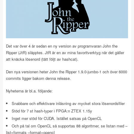
Det var över 4 år sedan en ny version av programvaran John the
Ripper (JtR) släpptes. JtR är en av mina favoritverktyg när det gäller
att knäcka lösenord (tätt följt av hashcat).
Den nya versionen heter John the Ripper 1.9.0-jumbo-1 och över 6000
commits ligger bakom denna release.
Nyheterna är bl.a. följande:
Snabbare och effektivare inläsning av mycket stora lösenordsfiler
Stöd för 7 st hash-typer i FPGA:n ZTEX 1.15y
Inget mer stöd för CUDA. Istället satsas på OpenCL
Och på tal om OpenCL så supportas 88 algoritmer, se listan med –
list=formats –format=opencl