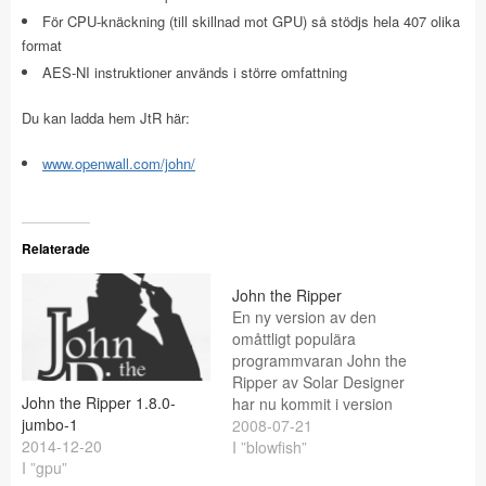
För CPU-knäckning (till skillnad mot GPU) så stödjs hela 407 olika
format
AES-NI instruktioner används i större omfattning
Du kan ladda hem JtR här:
www.openwall.com/john/
Relaterade
John the Ripper
En ny version av den
omåttligt populära
programmvaran John the
Ripper av Solar Designer
John the Ripper 1.8.0-
har nu kommit i version
jumbo-1
1.7.3.1 och räknas som
2008-07-21
2014-12-20
"development version".
I ”blowfish”
I ”gpu”
Fokus på denna release