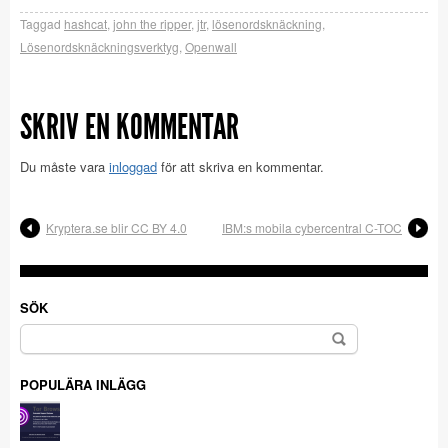
Taggad
hashcat
,
john the ripper
,
jtr
,
lösenordsknäckning
,
Lösenordsknäckningsverktyg
,
Openwall
SKRIV EN KOMMENTAR
Du måste vara
inloggad
för att skriva en kommentar.
Kryptera.se blir CC BY 4.0
IBM:s mobila cybercentral C-TOC
SÖK
Sök
efter:
POPULÄRA INLÄGG