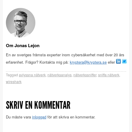
Om Jonas Lejon
En av sveriges främsta experter inom cybersäkerhet med över 20 års
erfarenhet. Frågor? Kontakta mig på:
kryptera@kryptera.se
eller
Taggad
avlyssna nätverk
,
nätverksanalys
,
nätverkssniffer
,
sniffa nätverk
,
wireshark
SKRIV EN KOMMENTAR
Du måste vara
inloggad
för att skriva en kommentar.