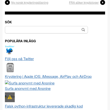
Ny norsk krypteringslösning
FRA söker kryptologer
SÖK
Sök
efter:
POPULÄRA INLÄGG
Följ oss på Twitter
Kryptering i Apple iOS: iMessage, AirPlay och AirDrop
Surfa anonymt med Anonine
Falsk python-infrastruktur levererade skadlig kod