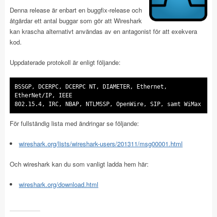
Denna release är enbart en buggfix-release och
åtgärdar ett antal buggar som gör att Wireshark
kan krascha alternativt användas av en antagonist för att exekvera
kod.
Uppdaterade protokoll är enligt följande:
BSSGP, DCERPC, DCERPC NT, DIAMETER, Ethernet,
EtherNet/IP, IEEE
802.15.4, IRC, NBAP, NTLMSSP, OpenWire, SIP, samt WiMax
För fullständig lista med ändringar se följande:
wireshark.org/lists/wireshark-users/201311/msg00001.html
Och wireshark kan du som vanligt ladda hem här:
wireshark.org/download.html