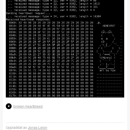
broken-heartbleed
Uppladdat av
Jonas Lejon