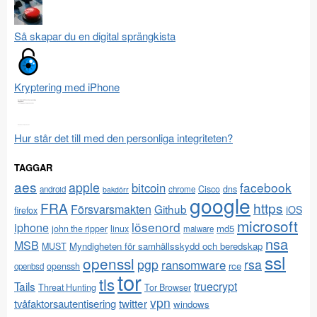
Så skapar du en digital sprängkista
Kryptering med iPhone
Hur står det till med den personliga integriteten?
TAGGAR
aes
apple
facebook
bitcoin
Cisco
dns
android
chrome
bakdörr
google
FRA
https
Försvarsmakten
Github
iOS
firefox
microsoft
lösenord
iphone
md5
john the ripper
linux
malware
nsa
MSB
Myndigheten för samhällsskydd och beredskap
MUST
ssl
openssl
pgp
rsa
ransomware
rce
openssh
openbsd
tor
tls
Tails
truecrypt
Threat Hunting
Tor Browser
vpn
twitter
tvåfaktorsautentisering
windows