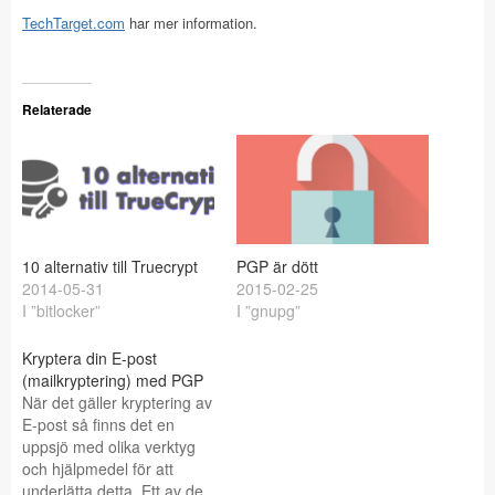
TechTarget.com
har mer information.
Relaterade
10 alternativ till Truecrypt
PGP är dött
2014-05-31
2015-02-25
I ”bitlocker”
I ”gnupg”
Kryptera din E-post
(mailkryptering) med PGP
När det gäller kryptering av
E-post så finns det en
uppsjö med olika verktyg
och hjälpmedel för att
underlätta detta. Ett av de