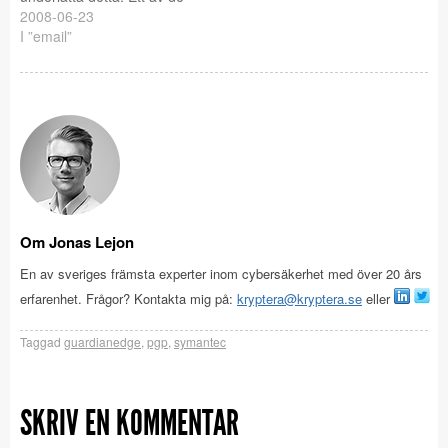
vanligaste och mest
2008-06-23
populära
I ”email”
krypteringsmetoderna
heter PGP och uppfanns
av Phil Zimmermann 1991.
PGP är ett såkallad
hybridkrypto och använder
sig av två olika krypton
samt så…
Om Jonas Lejon
En av sveriges främsta experter inom cybersäkerhet med över 20 års
erfarenhet. Frågor? Kontakta mig på:
kryptera@kryptera.se
eller
Taggad
guardianedge
,
pgp
,
symantec
SKRIV EN KOMMENTAR