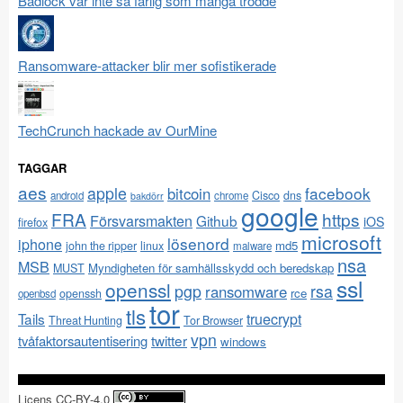
Badlock var inte så farlig som många trodde
Ransomware-attacker blir mer sofistikerade
TechCrunch hackade av OurMine
TAGGAR
aes
apple
facebook
bitcoin
Cisco
dns
android
chrome
bakdörr
google
FRA
https
Försvarsmakten
Github
iOS
firefox
microsoft
lösenord
iphone
md5
john the ripper
linux
malware
nsa
MSB
Myndigheten för samhällsskydd och beredskap
MUST
ssl
openssl
pgp
rsa
ransomware
rce
openssh
openbsd
tor
tls
Tails
truecrypt
Threat Hunting
Tor Browser
vpn
twitter
tvåfaktorsautentisering
windows
Licens CC-BY-4.0