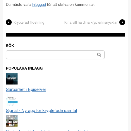
Du måste vara
inloggad
för att skriva en kommentar.
Krypterad fildelning
Kina vill ha dina krypterinsnycklar
SÖK
Sök
efter:
POPULÄRA INLÄGG
Sårbarhet i Episerver
Signal - Ny app för krypterade samtal