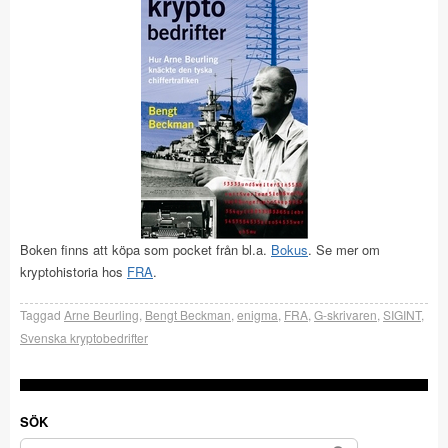
Boken finns att köpa som pocket från bl.a.
Bokus
. Se mer om
kryptohistoria hos
FRA
.
Taggad
Arne Beurling
,
Bengt Beckman
,
enigma
,
FRA
,
G-skrivaren
,
SIGINT
,
Svenska kryptobedrifter
SÖK