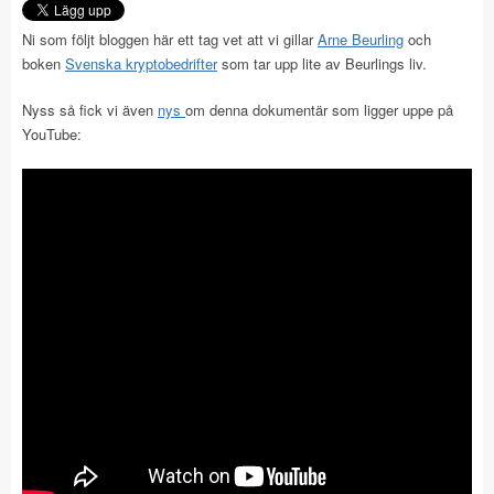
Ni som följt bloggen här ett tag vet att vi gillar
Arne Beurling
och
boken
Svenska kryptobedrifter
som tar upp lite av Beurlings liv.
Nyss så fick vi även
nys
om denna dokumentär som ligger uppe på
YouTube: