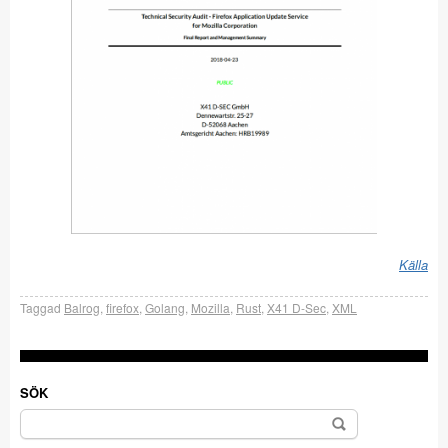
Källa
Taggad
Balrog
,
firefox
,
Golang
,
Mozilla
,
Rust
,
X41 D-Sec
,
XML
SÖK
Sök
efter: