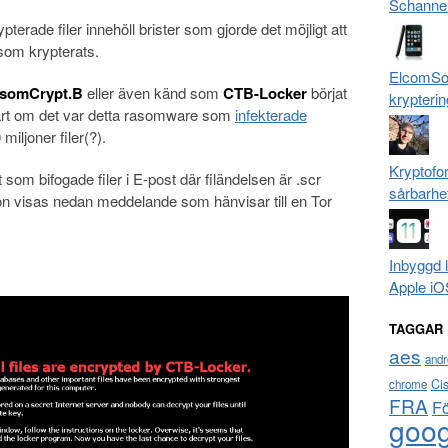
Schanne
erade filer innehöll brister som gjorde det möjligt att
r som krypterats.
ElcomSof
nsomCrypt.B
eller även känd som
CTB-Locker
börjat
krypterin
lart om det var detta rasomware som
infekterade
iljoner filer(?).
Kryptofo
som bifogade filer i E-post där filändelsen är .scr
sårbarhe
ion visas nedan meddelande som hänvisar till en Tor
Inbyggd 
Apple iO
TAGGAR
aes
andr
Ci
chrome
FRA
F
goog