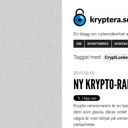
En blogg om cybersäkerhet 
OM
NYHETSBREV
KONTAK
Taggat med:
CryptLocke
2015-02-03
NY KRYPTO-R
Krypto-ransomware är en typ a
dem som gissla, därav ordet
några år men börjar på senar
sårbarheter.