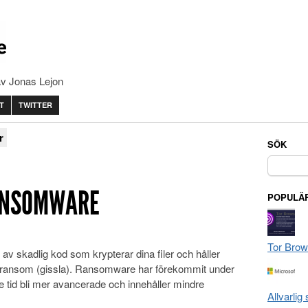
av Jonas Lejon
T
TWITTER
r
SÖK
Sök
efter:
ANSOMWARE
POPULÄR
Tor Brow
v skadlig kod som krypterar dina filer och håller
 ransom (gissla). Ransomware har förekommit under
e tid bli mer avancerade och innehåller mindre
Allvarlig