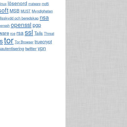
lösenord
md5
linux
malware
soft
MSB
Myndigheten
MUST
nsa
llsskydd och beredskap
openssl
pgp
penssh
ssl
rsa
ware
Tails
rce
Threat
tor
ls
truecrypt
Tor Browser
vpn
twitter
sautentisering