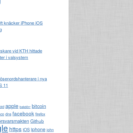
l
t knäcker iPhone iOS
g
rskare vid KTH hittade
ter i valsystem
lösenordshanterare i nya
S 11
apple
bitcoin
oid
bakdörr
facebook
sco
dns
firefox
örsvarsmakten
Github
le
https
iphone
iOS
john