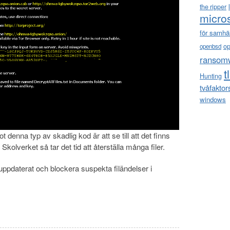
the ripper
micro
för samhä
o
openbsd
ransom
t
Hunting
tvåfaktor
windows
 denna typ av skadlig kod är att se till att det finns
kolverket så tar det tid att återställa många filer.
us uppdaterat och blockera suspekta filändelser i