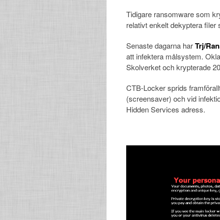
Tidigare ransomware som krypt
relativt enkelt dekyptera file
Senaste dagarna har
Trj/Ra
att infektera målsystem. Ok
Skolverket och krypterade 20 m
CTB-Locker sprids framförallt 
(screensaver) och vid infekt
Hidden Services adress.