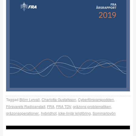
Taggad
Björn Lyrvall
,
Charlotta Gustafsson
,
Cyberförsvarspodden
,
Försvarets Radioanstalt
,
FRA
,
FRA TDV
,
gråzons-problematiken
,
gråzonsoperationer.
,
hybridhot
,
icke-linjär krigföring
,
Sommarlovön