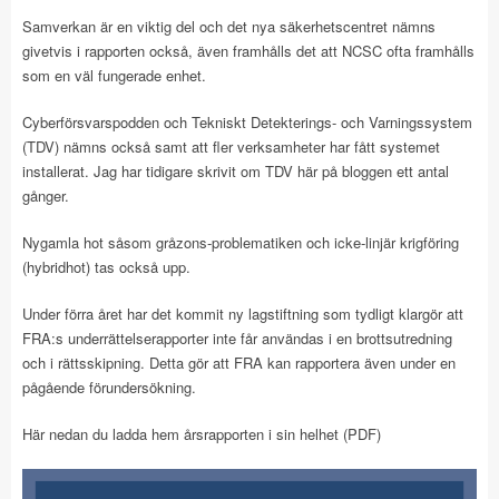
Samverkan är en viktig del och det nya säkerhetscentret nämns
givetvis i rapporten också, även framhålls det att NCSC ofta framhålls
som en väl fungerade enhet.
Cyberförsvarspodden och Tekniskt Detekterings- och Varningssystem
(TDV) nämns också samt att fler verksamheter har fått systemet
installerat. Jag har tidigare skrivit om TDV här på bloggen ett antal
gånger.
Nygamla hot såsom gråzons-problematiken och icke-linjär krigföring
(hybridhot) tas också upp.
Under förra året har det kommit ny lagstiftning som tydligt klargör att
FRA:s underrättelserapporter inte får användas i en brottsutredning
och i rättsskipning. Detta gör att FRA kan rapportera även under en
pågående förundersökning.
Här nedan du ladda hem årsrapporten i sin helhet (PDF)