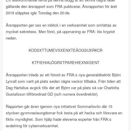
gällande den årsrapport som FRA publicerar. Årsrapporten för året
2019 släpptes igår Torsdag den 20:de.
Årsrapporten ger oss en inblick i en verksamhet som omfattas av
mycket sekretess. Men först, på uppmaning av FRA: lös kryptot
nedan.
KODSXTTUMEVSXENXTEÄOGSUXRKCR
KTFIEHIALÖGRXTPAREHIEXNXSENT
Årsrapporten inleds av ett förord av FRA:s nya generaldirektör Björn
Lyrvall som varit på plats sedan några veckor tillbaka. Från tiden att
Dag Hartelius avgick tills det att Björn var på plats så var Charlotta
Gustafsson tillförordnad GD (och numera överdirektör).
Rapporten går även igenom nya initiativet Sommarlovön där 15
stycken gynmnasieungdomar fick testa på att hacka och försvara en
fiktiv myndighet. Som hjälp hade eleverna experter från FRA:s
avdelning för cyberverksamhet.