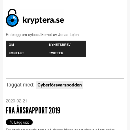
En blogg om cybersäkerhet av Jonas Lejon
OM
NYHETSBREV
KONTAKT
TWITTER
Taggat med:
Cyberförsvarspodden
2020-02-21
FRA ÅRSRAPPORT 2019
Ett återkommande tema på denna blogg är att skriva några rader