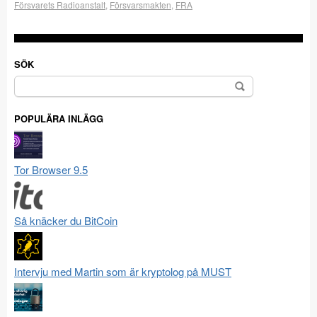
Försvarets Radioanstalt
,
Försvarsmakten
,
FRA
SÖK
Sök
efter:
POPULÄRA INLÄGG
Tor Browser 9.5
Så knäcker du BitCoin
Intervju med Martin som är kryptolog på MUST