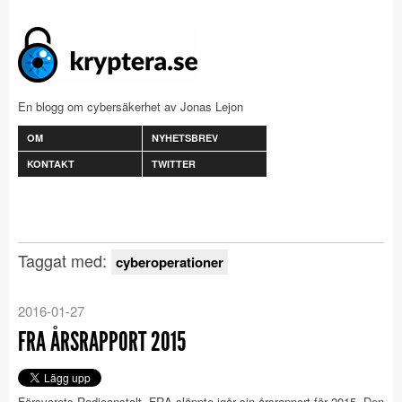
En blogg om cybersäkerhet av Jonas Lejon
OM
NYHETSBREV
KONTAKT
TWITTER
Taggat med:
cyberoperationer
2016-01-27
FRA ÅRSRAPPORT 2015
Försvarets Radioanstalt, FRA släppte igår sin årsrapport för 2015. Den