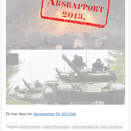
Du kan läsa om
årsrapporten för 2013 här
.
Taggad
cyberangrepp
,
cyberinfrastruktur
,
cyberoperationer
,
Dag Hartelius
,