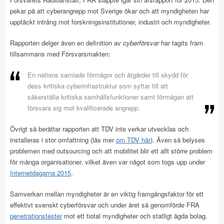
pekar på att cyberangrepp mot Sverige ökar och att myndigheten har
upptäckt intrång mot forskningsinstitutioner, industri och myndigheter.
Rapporten delger även en definition av
cyberförsvar
har tagits fram
tillsammans med Försvarsmakten:
En nations samlade förmågor och åtgärder till skydd för
dess kritiska cyberinfrastruktur som syftar till att
säkerställa kritiska samhällsfunktioner samt förmågan att
försvara sig mot kvalificerade angrepp.
Övrigt så berättar rapporten att TDV inte verkar utvecklas och
installeras i stor omfattning (läs mer
om TDV här
). Även så belyses
problemen med outsourcing och att mobilitet blir ett allt större problem
för många organisationer, vilket även var något som togs upp under
Internetdagarna 2015
.
Samverkan mellan myndigheter är en viktig framgångsfaktor för ett
effektivt svenskt cyberförsvar och under året så genomförde FRA
penetrationstester
mot ett tiotal myndigheter och statligt ägda bolag.