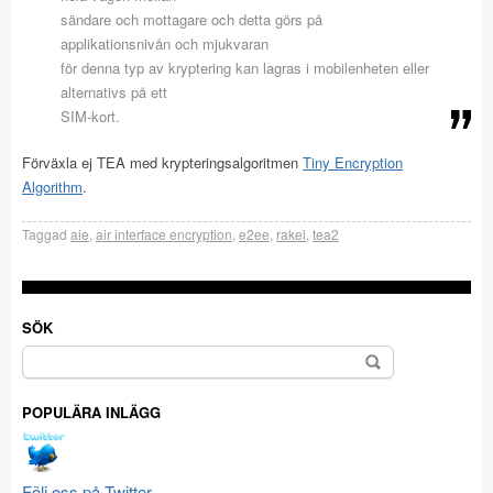
sändare och mottagare och detta görs på
applikationsnivån och mjukvaran
för denna typ av kryptering kan lagras i mobilenheten eller
alternativs på ett
SIM-kort.
Förväxla ej TEA med krypteringsalgoritmen
Tiny Encryption
Algorithm
.
Taggad
aie
,
air interface encryption
,
e2ee
,
rakel
,
tea2
SÖK
Sök
efter:
POPULÄRA INLÄGG
Följ oss på Twitter