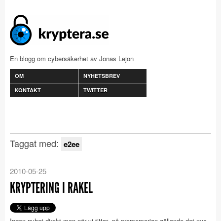
En blogg om cybersäkerhet av Jonas Lejon
OM
NYHETSBREV
KONTAKT
TWITTER
Taggat med:
e2ee
2010-05-25
KRYPTERING I RAKEL
Ingen nyhet direkt men när vi tittar på promemorian gällande det nya