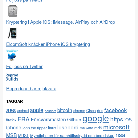
Kryptering i Apple iOS: iMessage, AirPlay och AirDrop
ElcomSoft knäcker iPhone iOS kryptering
Följ oss på Twitter
Reproducerbar mjukvara
TAGGAR
aes
apple
facebook
bitcoin
Cisco
dns
android
chrome
bakdörr
google
FRA
https
Försvarsmakten
Github
iOS
firefox
microsoft
lösenord
iphone
md5
john the ripper
linux
malware
nsa
MSB
Myndigheten för samhällsskydd och beredskap
MUST