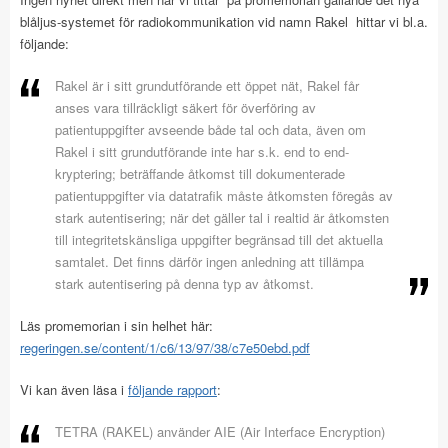
blåljus-systemet för radiokommunikation vid namn Rakel hittar vi bl.a.
följande:
Rakel är i sitt grundutförande ett öppet nät, Rakel får
anses vara tillräckligt säkert för överföring av
patientuppgifter avseende både tal och data, även om
Rakel i sitt grundutförande inte har s.k. end to end-
kryptering; beträffande åtkomst till dokumenterade
patientuppgifter via datatrafik måste åtkomsten föregås av
stark autentisering; när det gäller tal i realtid är åtkomsten
till integritetskänsliga uppgifter begränsad till det aktuella
samtalet. Det finns därför ingen anledning att tillämpa
stark autentisering på denna typ av åtkomst.
Läs promemorian i sin helhet här:
regeringen.se/content/1/c6/13/97/38/c7e50ebd.pdf
Vi kan även läsa i
följande rapport
:
TETRA (RAKEL) använder AIE (Air Interface Encryption)