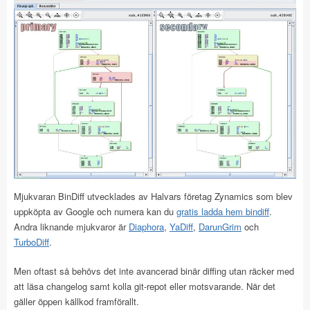
Mjukvaran BinDiff utvecklades av Halvars företag Zynamics som blev
uppköpta av Google och numera kan du
gratis ladda hem bindiff
.
Andra liknande mjukvaror är
Diaphora
,
YaDiff
,
DarunGrim
och
TurboDiff
.
Men oftast så behövs det inte avancerad binär diffing utan räcker med
att läsa changelog samt kolla git-repot eller motsvarande. När det
gäller öppen källkod framförallt.