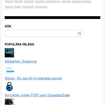
Taggad
BinDif
,
chrome
,
Exodus Intelligence
,
google
,
google chrome
,
Halvar Flake
,
microsoft
,
Zynamics
SÖK
Sök
efter:
POPULÄRA INLÄGG
Sårbarhet i Episerver
Signal - Ny app för krypterade samtal
Symantec köper PGP samt GuardianEdge