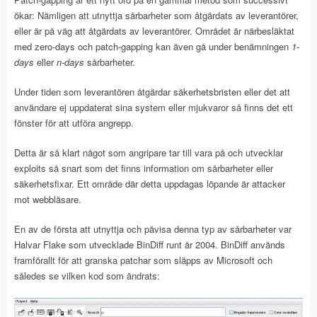
ökar: Nämligen att utnyttja sårbarheter som åtgärdats av leverantörer,
eller är på väg att åtgärdats av leverantörer. Området är närbesläktat
med zero-days och patch-gapping kan även gå under benämningen
1-
days
eller
n-days
sårbarheter.
Under tiden som leverantören åtgärdar säkerhetsbristen eller det att
användare ej uppdaterat sina system eller mjukvaror så finns det ett
fönster för att utföra angrepp.
Detta är så klart något som angripare tar till vara på och utvecklar
exploits så snart som det finns information om sårbarheter eller
säkerhetsfixar. Ett område där detta uppdagas löpande är attacker
mot webbläsare.
En av de första att utnyttja och påvisa denna typ av sårbarheter var
Halvar Flake som utvecklade BinDiff runt år 2004. BinDiff används
framförallt för att granska patchar som släpps av Microsoft och
således se vilken kod som ändrats: