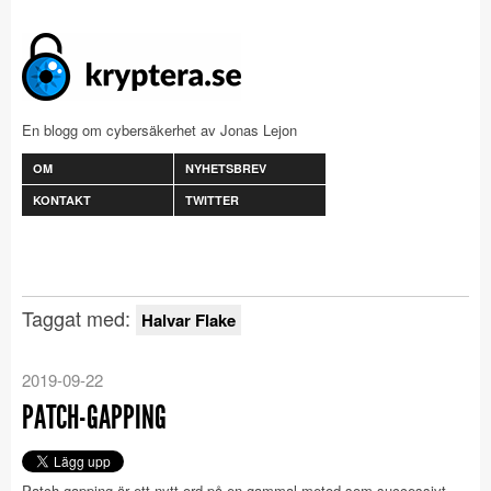
En blogg om cybersäkerhet av Jonas Lejon
OM
NYHETSBREV
KONTAKT
TWITTER
Taggat med:
Halvar Flake
2019-09-22
PATCH-GAPPING
Patch-gapping är ett nytt ord på en gammal metod som successivt