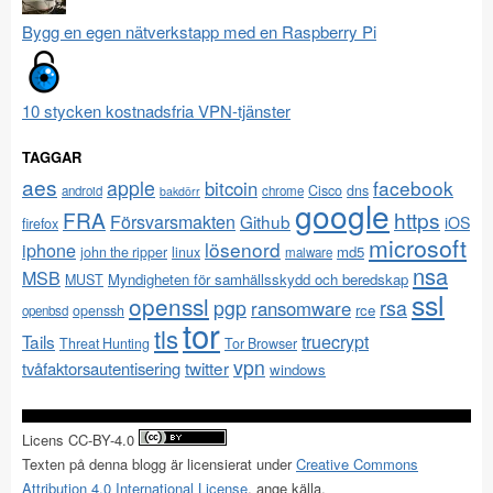
Bygg en egen nätverkstapp med en Raspberry Pi
10 stycken kostnadsfria VPN-tjänster
TAGGAR
aes
apple
facebook
bitcoin
Cisco
dns
android
chrome
bakdörr
google
FRA
https
Försvarsmakten
Github
iOS
firefox
microsoft
lösenord
iphone
md5
john the ripper
linux
malware
nsa
MSB
Myndigheten för samhällsskydd och beredskap
MUST
ssl
openssl
pgp
rsa
ransomware
rce
openssh
openbsd
tor
tls
Tails
truecrypt
Threat Hunting
Tor Browser
vpn
twitter
tvåfaktorsautentisering
windows
Licens CC-BY-4.0
Texten på denna blogg är licensierat under
Creative Commons
Attribution 4.0 International License
, ange källa.