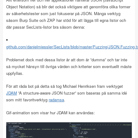
Object Notation) så blir det också viktigare att genomföra olika former
av säkerhetstester som just fokuserar på JSON. Många verktyg
såsom Burp Suite och ZAP har stöd för att lägga till egna listor och
där passar SecLists-listor bra såsom denna:
github.com/danielmiessler/SecLists/blob/master/Fuzzing/JSON.Fuzzing.t
Problemet dock med dessa listor är att dom är ”dumma” och tar inte
så mycket hänsyn till övriga värden och kriterier som eventuellt måste
uppfyllas.
För att råda bot på detta så tog Michael Henriksen fram verktyget
JDAM
”A structure-aware JSON fuzzer” som baseras på samma idé
som mitt favoritverktyg
radamsa
.
Gif-animation som visar hur JDAM kan användas: