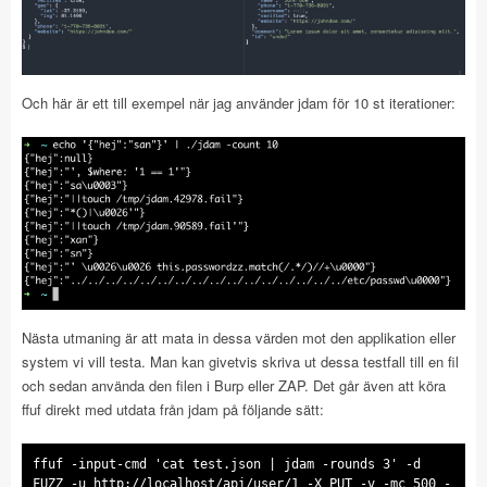
Och här är ett till exempel när jag använder jdam för 10 st iterationer:
Nästa utmaning är att mata in dessa värden mot den applikation eller
system vi vill testa. Man kan givetvis skriva ut dessa testfall till en fil
och sedan använda den filen i Burp eller ZAP. Det går även att köra
ffuf direkt med utdata från jdam på följande sätt:
ffuf -input-cmd 'cat test.json | jdam -rounds 3' -d
FUZZ -u http://localhost/api/user/1 -X PUT -v -mc 500 -