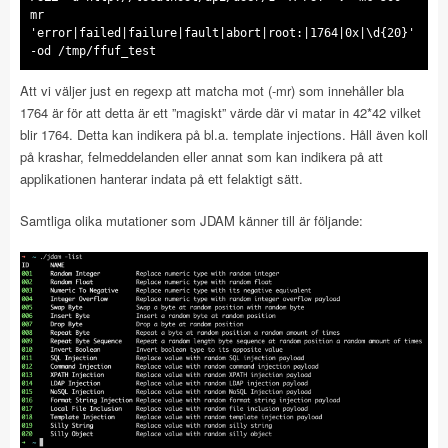
mr
'error|failed|failure|fault|abort|root:|1764|0x|\d{20}'
-od /tmp/ffuf_test
Att vi väljer just en regexp att matcha mot (-mr) som innehåller bla
1764 är för att detta är ett ”magiskt” värde där vi matar in 42*42 vilket
blir 1764. Detta kan indikera på bl.a. template injections. Håll även koll
på krashar, felmeddelanden eller annat som kan indikera på att
applikationen hanterar indata på ett felaktigt sätt.
Samtliga olika mutationer som JDAM känner till är följande: