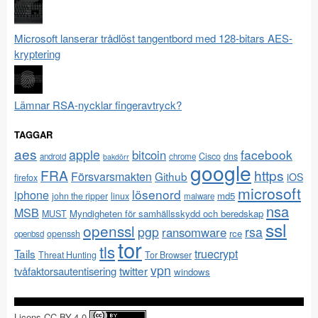
Microsoft lanserar trådlöst tangentbord med 128-bitars AES-
kryptering
Lämnar RSA-nycklar fingeravtryck?
TAGGAR
aes
apple
facebook
bitcoin
Cisco
dns
android
chrome
bakdörr
google
FRA
https
Försvarsmakten
Github
iOS
firefox
microsoft
lösenord
iphone
md5
john the ripper
linux
malware
nsa
MSB
Myndigheten för samhällsskydd och beredskap
MUST
ssl
openssl
pgp
rsa
ransomware
rce
openssh
openbsd
tor
tls
Tails
truecrypt
Threat Hunting
Tor Browser
vpn
twitter
tvåfaktorsautentisering
windows
Licens CC-BY-4.0