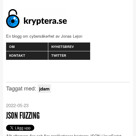
En blogg om cybersäkerhet av Jonas Lejon
OM
NYHETSBREV
KONTAKT
TWITTER
Taggat med:
jdam
2022-05-23
JSON FUZZING
Allt eftersom fler och fler applikationer hanterar JSON (JavaScript