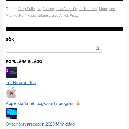
Taggad
Burp Suite
,
ffuf
,
fuzzing
,
JavaScript Object Notation
,
jdam
,
json
,
Michael Henriksen
,
radamsa
,
Zed Attack Proxy
SÖK
Sök
efter:
POPULÄRA INLÄGG
Tor Browser 9.5
Apple startar ett bug-bounty program
Cyberförsvarsdagen 2020 förmiddag