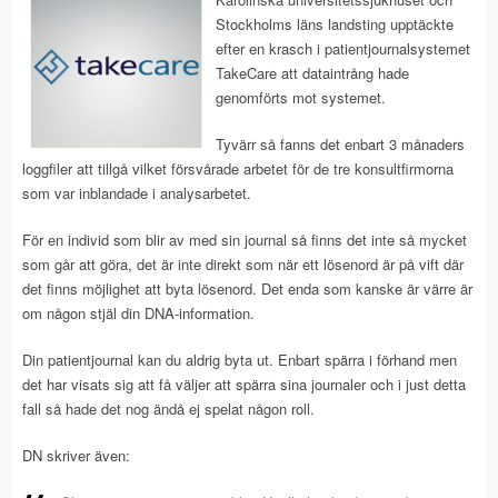
Stockholms läns landsting upptäckte
efter en krasch i patientjournalsystemet
TakeCare att dataintrång hade
genomförts mot systemet.
Tyvärr så fanns det enbart 3 månaders
loggfiler att tillgå vilket försvårade arbetet för de tre konsultfirmorna
som var inblandade i analysarbetet.
För en individ som blir av med sin journal så finns det inte så mycket
som går att göra, det är inte direkt som när ett lösenord är på vift där
det finns möjlighet att byta lösenord. Det enda som kanske är värre är
om någon stjäl din DNA-information.
Din patientjournal kan du aldrig byta ut. Enbart spärra i förhand men
det har visats sig att få väljer att spärra sina journaler och i just detta
fall så hade det nog ändå ej spelat någon roll.
DN skriver även: