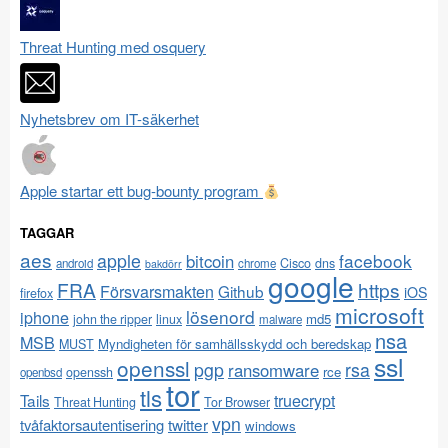
Threat Hunting med osquery
Nyhetsbrev om IT-säkerhet
Apple startar ett bug-bounty program
TAGGAR
aes
apple
facebook
bitcoin
Cisco
dns
android
chrome
bakdörr
google
FRA
https
Försvarsmakten
Github
iOS
firefox
microsoft
lösenord
iphone
md5
john the ripper
linux
malware
nsa
MSB
Myndigheten för samhällsskydd och beredskap
MUST
ssl
openssl
pgp
rsa
ransomware
rce
openssh
openbsd
tor
tls
Tails
truecrypt
Threat Hunting
Tor Browser
vpn
twitter
tvåfaktorsautentisering
windows