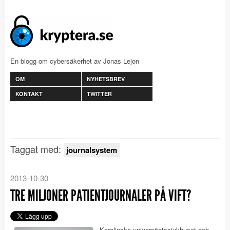
En blogg om cybersäkerhet av Jonas Lejon
OM
NYHETSBREV
KONTAKT
TWITTER
Taggat med:
journalsystem
2013-10-30
TRE MILJONER PATIENTJOURNALER PÅ VIFT?
Karolinska universitetssjukhuset och