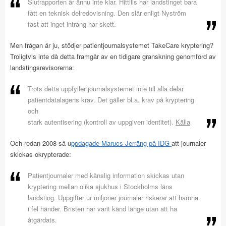
Slutrapporten är ännu inte klar. Hittills har landstinget bara
fått en teknisk delredovisning. Den slår enligt Nyström
fast att inget intrång har skett.
Men frågan är ju, stödjer patientjournalsystemet TakeCare kryptering?
Troligtvis inte då detta framgår av en tidigare granskning genomförd av
landstingsrevisorerna:
Trots detta uppfyller journalsystemet inte till alla delar
patientdatalagens krav. Det gäller bl.a. krav på kryptering
och
stark autentisering (kontroll av uppgiven identitet).
Källa
Och redan 2008 så u
ppdagade Marucs Jerräng på IDG
att journaler
skickas okrypterade:
Patientjournaler med känslig information skickas utan
kryptering mellan olika sjukhus i Stockholms läns
landsting. Uppgifter ur miljoner journaler riskerar att hamna
i fel händer. Bristen har varit känd länge utan att ha
åtgärdats.