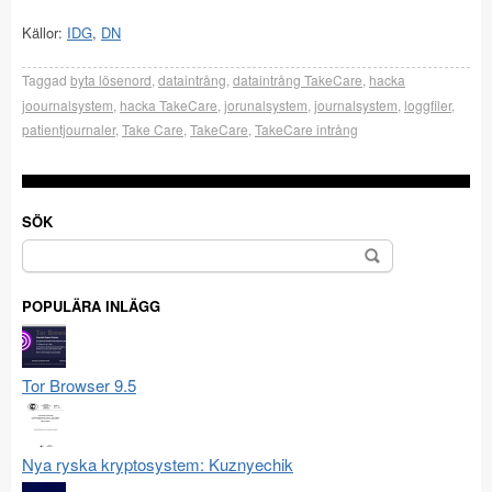
Källor:
IDG
,
DN
Taggad
byta lösenord
,
dataintrång
,
dataintrång TakeCare
,
hacka
joournalsystem
,
hacka TakeCare
,
jorunalsystem
,
journalsystem
,
loggfiler
,
patientjournaler
,
Take Care
,
TakeCare
,
TakeCare intrång
SÖK
Sök
efter:
POPULÄRA INLÄGG
Tor Browser 9.5
Nya ryska kryptosystem: Kuznyechik