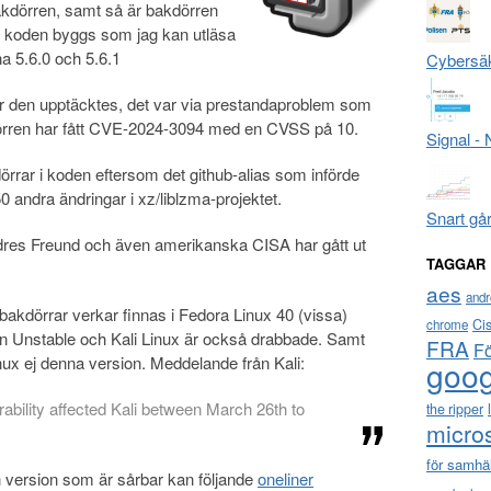
 bakdörren, samt så är bakdörren
är koden byggs som jag kan utläsa
na 5.6.0 och 5.6.1
Cybersäk
ur den upptäcktes, det var via prestandaproblem som
dörren har fått CVE-2024-3094 med en CVSS på 10.
Signal -
örrar i koden eftersom det github-alias som införde
 andra ändringar i xz/liblzma-projektet.
Snart gå
res Freund och även amerikanska CISA har gått ut
TAGGAR
aes
andr
bakdörrar verkar finnas i Fedora Linux 40 (vissa)
Ci
chrome
 Unstable och Kali Linux är också drabbade. Samt
FRA
F
nux ej denna version. Meddelande från Kali:
goog
rability affected Kali between March 26th to
the ripper
micro
för samhä
 version som är sårbar kan följande
oneliner