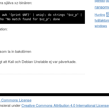
o
openbsd
ra själva xz-binären:
ransom
t
Hunting
| awk '{print $NF}' | uniq); do strings "$xz_p" |
cho "No match found for $xz_p"; done
tvåfaktor
windows
tion:
som la in bakdörren
igt att Kali och Debian Unstable ej var påverkade.
ensierat under
Creative Commons Attribution 4.0 International License