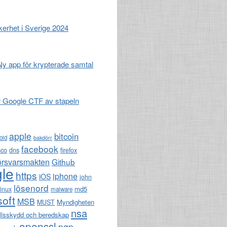
erhet i Sverige 2024
 Ny app för krypterade samtal
r Google CTF av stapeln
apple
bitcoin
oid
bakdörr
facebook
sco
dns
firefox
örsvarsmakten
Github
le
https
iphone
iOS
john
lösenord
md5
linux
malware
soft
MSB
Myndigheten
MUST
nsa
llsskydd och beredskap
openssl
pgp