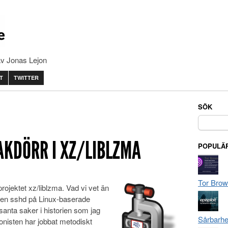
av Jonas Lejon
T
TWITTER
SÖK
Sök
efter:
KDÖRR I XZ/LIBLZMA
POPULÄR
Tor Brow
projektet xz/liblzma. Vad vi vet än
ren sshd på Linux-baserade
anta saker i historien som jag
Sårbarhe
nisten har jobbat metodiskt