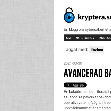
En blogg om cybersäkerhet 
OM
NYHETSBREV
KONTAK
Taggat med:
libzlma
2024-03-30
AVANCERAD BA
En bakdörr har identifierats i 
så länge så påverkar bakdör
operativsystem. Några intress
uppmärksammat är att antago