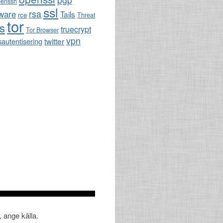
penssh
ssl
rsa
ware
Tails
rce
Threat
tor
ls
truecrypt
Tor Browser
vpn
twitter
sautentisering
, ange källa.