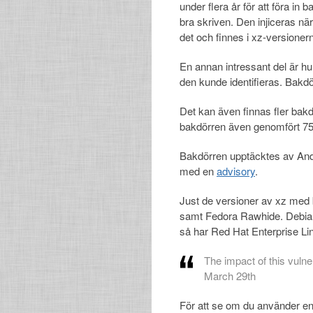
under flera år för att föra in
bra skriven. Den injiceras n
det och finnes i xz-versioner
En annan intressant del är h
den kunde identifieras. Bak
Det kan även finnas fler bakd
bakdörren även genomfört 750
Bakdörren upptäcktes av And
med en
advisory
.
Just de versioner av xz med 
samt Fedora Rawhide. Debian
så har Red Hat Enterprise Li
The impact of this vulne
March 29th
För att se om du använder en