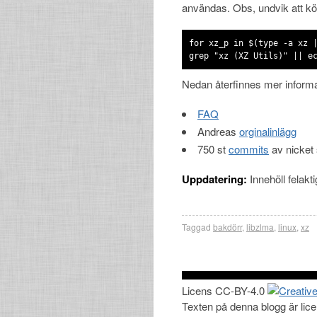
användas. Obs, undvik att kö
for xz_p in $(type -a xz 
grep "xz (XZ Utils)" || e
Nedan återfinnes mer informa
FAQ
Andreas
orginalinlägg
750 st
commits
av nicket 
Uppdatering:
Innehöll felakt
Taggad
bakdörr
,
libzlma
,
linux
,
xz
Licens CC-BY-4.0
Texten på denna blogg är lic