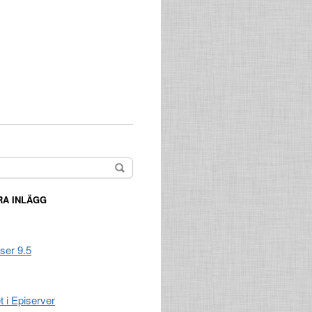
A INLÄGG
ser 9.5
t i Episerver