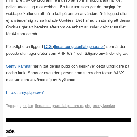
gäller utveckling mot webben. En funktion som gör det möjligt för
webbapplikationen att hålla koll på om en användare är inloggad eller
ej använder sig av så kallade Cookies. Det har nu visats sig att dessa
Cookies går att beräkna eftersom de enbart är under 20-bitar istället
för 64 som de bör.
Felaktigheten ligger i
LCG
(
linear congruential generator
) som är den
pseudo-slumpgenerator som PHP 5.3.1 och tidigare använder sig av.
Samy Kamkar
har hittat denna bugg och beskriver detta utförligare på
nedan länk. Samy är även den person som skrev den första AJAX-
masken som använde sig av MySpace.
http://samy.pl/phpwn/
Taggad
ajax
,
lcg
,
linear congruential generator
,
php
,
samy kamkar
SÖK