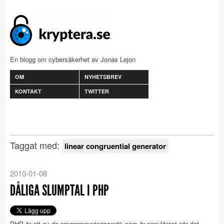
En blogg om cybersäkerhet av Jonas Lejon
OM
NYHETSBREV
KONTAKT
TWITTER
Taggat med:
linear congruential generator
2010-01-08
DÅLIGA SLUMPTAL I PHP
PHP är ett av de programmeringsspråk som är populärast när det