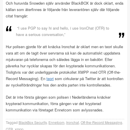
Och huruvida Snowden själv använder BlackBOX är dock oklart, enda
källan som återfinnes är följande från leverantören själv där följande
citat framgår:
“I use PGP to say hi and hello, i use IronChat (OTR) to
have a serious conversation,”
Hur polisen gjorde för att knäcka Ironchat är oklart men en teori skulle
vara att om de tagit över servrarna så kan de automatiskt uppdatera
mjukvaran på telefonerna och således lägga in en bakdörr. Eller
påverka hur nycklar skapas för den krypterade kommunikationen.
Troligtvis var det underliggande protokollet XMPP med OTR (Off-the-
Record Messaging). En
teori
som cirkulerar på Twitter är att kontrollen
av nyckelförändringar hos den andra parten inte kontrollerades.
Det är inte första gången som polisen i Nederländerna knäcker
krypterad kommunikation, förra gången var det krypterad
kommunikation via företaget Ennetcom som avlyssnades.
Taggad
BlackBox Security
,
Ennetcom
,
Ironchat
,
Off-the-Record Messaging
,
OTR
,
xmpp