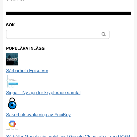
SÖK
Sök
efter:
POPULÄRA INLÄGG
Sårbarhet i Episerver
Signal - Ny app för krypterade samtal
Säkerhetsevaluering av YubiKey
Så håller Google sin molntjänst Google Cloud säker med KVM