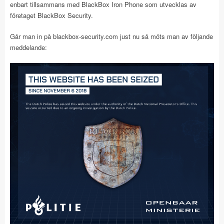
enbart tillsammans med BlackBox Iron Phone som utvecklas av
företaget BlackBox Security.
Går man in på blackbox-security.com just nu så möts man av följande
meddelande: