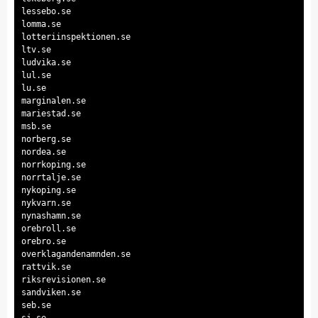
lessebo.se
lomma.se
lotteriinspektionen.se
ltv.se
ludvika.se
lul.se
lu.se
marginalen.se
mariestad.se
msb.se
norberg.se
nordea.se
norrkoping.se
norrtalje.se
nykoping.se
nykvarn.se
nynashamn.se
orebroll.se
orebro.se
overklagandenamnden.se
rattvik.se
riksrevisionen.se
sandviken.se
seb.se
sj.se