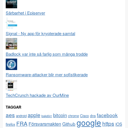
Sårbarhet i Episerver
Signal - Ny app för krypterade samtal
Badlock var inte så farlig som många trodde
Ransomware-attacker blir mer sofistikerade
TechCrunch hackade av OurMine
TAGGAR
aes
apple
facebook
bitcoin
Cisco
dns
android
chrome
bakdörr
google
FRA
https
Försvarsmakten
Github
iOS
firefox