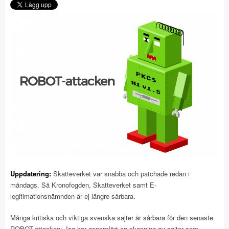
Uppdatering:
Skatteverket var snabba och patchade redan i
måndags. Så Kronofogden, Skatteverket samt E-
legitimationsnämnden är ej längre sårbara.
Många kritiska och viktiga svenska sajter är sårbara för den senaste
ROBOT-attacken: Jag har genomfört en skanning av sajter som