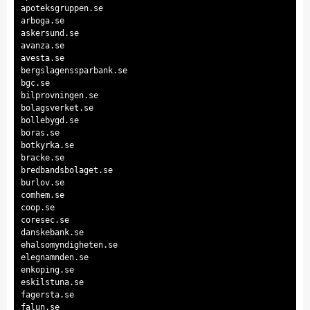
apoteksgruppen.se
arboga.se
askersund.se
avanza.se
avesta.se
bergslagenssparbank.se
bgc.se
bilprovningen.se
bolagsverket.se
bollebygd.se
boras.se
botkyrka.se
bracke.se
bredbandsbolaget.se
burlov.se
comhem.se
coop.se
coresec.se
danskebank.se
ehalsomyndigheten.se
elegnamnden.se
enkoping.se
eskilstuna.se
fagersta.se
falun.se