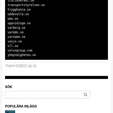
trafikverket.se
transportstyrelsen.se
trygghansa.se
uddevalla.se
umu.se
uppvidinge.se
varberg.se
varmdo.se
varnamo.se
vaxjo.se
vll.se
volvogroup.com
Taggad
ROBOT
,
ssl
,
tls
SÖK
Sök
efter:
POPULÄRA INLÄGG