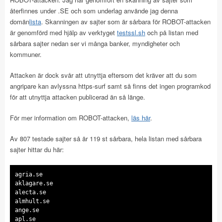
återfinnes under .SE och som underlag använde jag denna
domän
lista
. Skanningen av sajter som är sårbara för ROBOT-attacken
är genomförd med hjälp av verktyget
testssl.sh
och på listan med
sårbara sajter nedan ser vi många banker, myndigheter och
kommuner.
Attacken är dock svår att utnyttja eftersom det kräver att du som
angripare kan avlyssna https-surf samt så finns det ingen programkod
för att utnyttja attacken publicerad än så länge.
För mer information om ROBOT-attacken,
läs här
.
Av 807 testade sajter så är 119 st sårbara, hela listan med sårbara
sajter hittar du här:
agria.se
aklagare.se
alecta.se
almhult.se
ange.se
apl.se