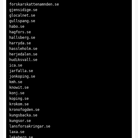
forskarskattenamnden.se
gjensidige.se
glocalnet.se
gullspang.se
habo.se
hagfors.se
hallsberg.se
harryda.se
hassleholm.se
herjedalen.se
hudiksvall.se
ica.se
jarfalla.se
jonkoping.se
kmh.se
knowit.se
konj.se
koping.se
krokom.se
kronofogden.se
kungsbacka.se
kungsor.se
lansforsakringar.se
laxa.se
lekeberg.se