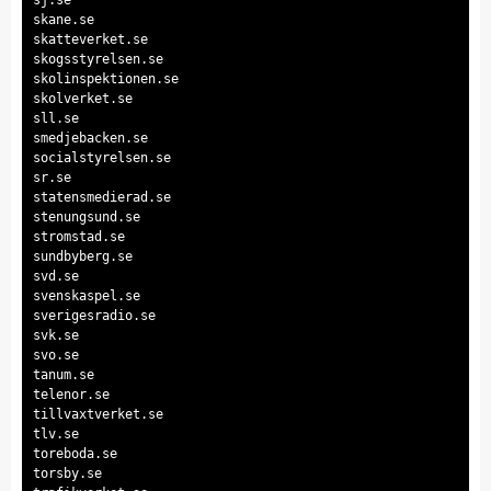
skane.se
skatteverket.se
skogsstyrelsen.se
skolinspektionen.se
skolverket.se
sll.se
smedjebacken.se
socialstyrelsen.se
sr.se
statensmedierad.se
stenungsund.se
stromstad.se
sundbyberg.se
svd.se
svenskaspel.se
sverigesradio.se
svk.se
svo.se
tanum.se
telenor.se
tillvaxtverket.se
tlv.se
toreboda.se
torsby.se