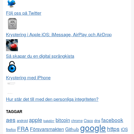
Följ oss på Twitter
Kryptering i Apple iOS: iMessage, AirPlay och AirDrop
Så skapar du en digital sprängkista
Kryptering med iPhone
Hur står det till med den personliga integriteten?
TAGGAR
aes
apple
facebook
bitcoin
Cisco
dns
android
chrome
bakdörr
google
FRA
https
Försvarsmakten
Github
iOS
firefox