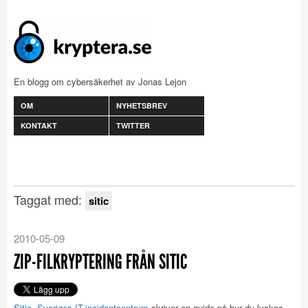
En blogg om cybersäkerhet av Jonas Lejon
OM
NYHETSBREV
KONTAKT
TWITTER
Taggat med:
sitic
2010-05-09
ZIP-FILKRYPTERING FRÅN SITIC
Sitic, Sveriges IT-incidentcentrum
skriver en guide på hur du lyckas