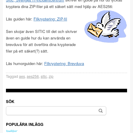
kryptera dina ZIP-filer på ett säkert sätt med hjälp av AES256:
Läs guiden här:
Filkryptering: ZIP-fil
Sen skojar även SITIC till det och skriver
även en guide hur du kan använda en
brevduva för att överföra dina krypterade
filer på ett säkert(?) sätt.
Läs humorguiden här:
Filkryptering: Brevduva
Taggad
aes
,
aes256
,
sitic
,
zip
SÖK
Sök
efter:
POPULÄRA INLÄGG