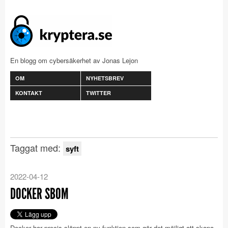
En blogg om cybersäkerhet av Jonas Lejon
OM
NYHETSBREV
KONTAKT
TWITTER
Taggat med:
syft
2022-04-12
DOCKER SBOM
Docker har precis släppt en ny funktion som gör det möjligt att skapa