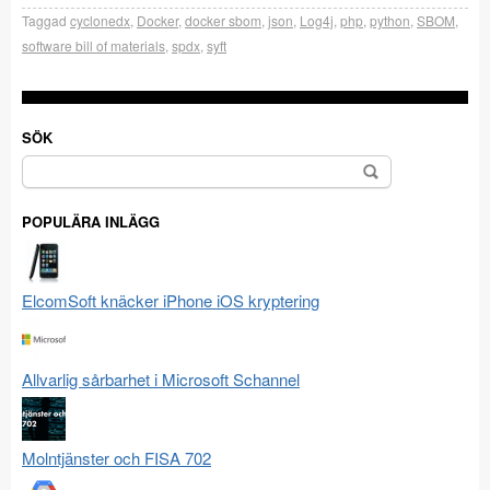
Taggad
cyclonedx
,
Docker
,
docker sbom
,
json
,
Log4j
,
php
,
python
,
SBOM
,
software bill of materials
,
spdx
,
syft
SÖK
Sök
efter:
POPULÄRA INLÄGG
ElcomSoft knäcker iPhone iOS kryptering
Allvarlig sårbarhet i Microsoft Schannel
Molntjänster och FISA 702