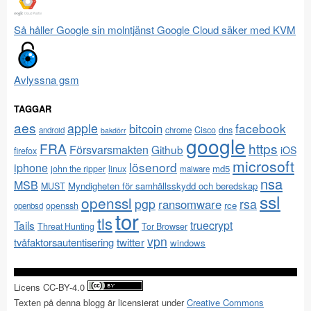
Så håller Google sin molntjänst Google Cloud säker med KVM
Avlyssna gsm
TAGGAR
aes
apple
facebook
bitcoin
Cisco
dns
android
chrome
bakdörr
google
FRA
https
Försvarsmakten
Github
iOS
firefox
microsoft
lösenord
iphone
md5
john the ripper
linux
malware
nsa
MSB
Myndigheten för samhällsskydd och beredskap
MUST
ssl
openssl
pgp
rsa
ransomware
rce
openssh
openbsd
tor
tls
Tails
truecrypt
Threat Hunting
Tor Browser
vpn
twitter
tvåfaktorsautentisering
windows
Licens CC-BY-4.0
Texten på denna blogg är licensierat under
Creative Commons