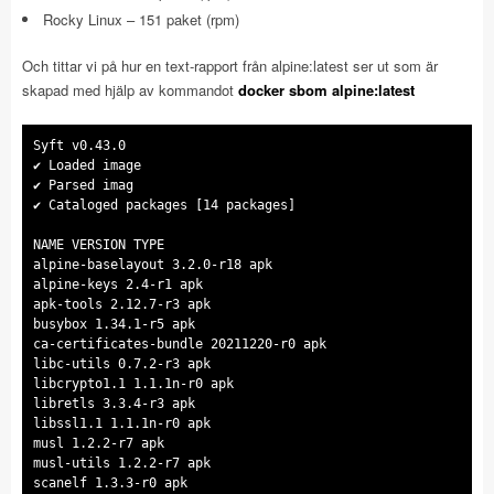
Rocky Linux – 151 paket (rpm)
Och tittar vi på hur en text-rapport från alpine:latest ser ut som är
skapad med hjälp av kommandot
docker sbom alpine:latest
Syft v0.43.0
✔ Loaded image
✔ Parsed imag
✔ Cataloged packages [14 packages]
NAME VERSION TYPE
alpine-baselayout 3.2.0-r18 apk
alpine-keys 2.4-r1 apk
apk-tools 2.12.7-r3 apk
busybox 1.34.1-r5 apk
ca-certificates-bundle 20211220-r0 apk
libc-utils 0.7.2-r3 apk
libcrypto1.1 1.1.1n-r0 apk
libretls 3.3.4-r3 apk
libssl1.1 1.1.1n-r0 apk
musl 1.2.2-r7 apk
musl-utils 1.2.2-r7 apk
scanelf 1.3.3-r0 apk