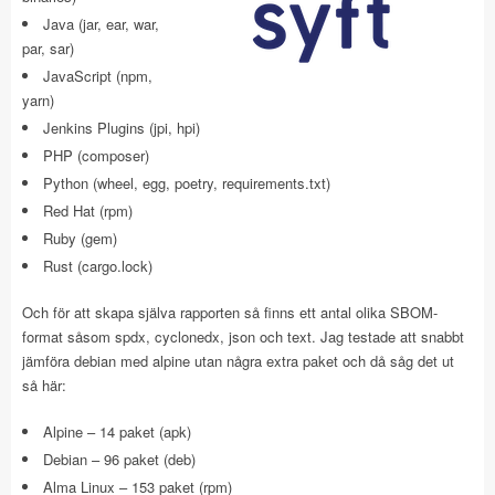
Java (jar, ear, war,
par, sar)
JavaScript (npm,
yarn)
Jenkins Plugins (jpi, hpi)
PHP (composer)
Python (wheel, egg, poetry, requirements.txt)
Red Hat (rpm)
Ruby (gem)
Rust (cargo.lock)
Och för att skapa själva rapporten så finns ett antal olika SBOM-
format såsom spdx, cyclonedx, json och text. Jag testade att snabbt
jämföra debian med alpine utan några extra paket och då såg det ut
så här:
Alpine – 14 paket (apk)
Debian – 96 paket (deb)
Alma Linux – 153 paket (rpm)