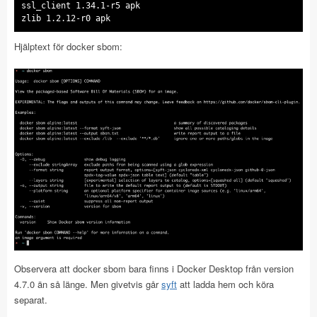
ssl_client 1.34.1-r5 apk
zlib 1.2.12-r0 apk
Hjälptext för docker sbom:
Observera att docker sbom bara finns i Docker Desktop från version
4.7.0 än så länge. Men givetvis går
syft
att ladda hem och köra
separat.