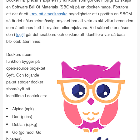
en Software Bill Of Materials (SBOM) på en docker-image. Förutom
att det är ett
krav på amerikanska
myndigheter att upprätta en SBOM
så är det säkerhetsmässigt mycket bra att veta exakt vilka beroenden
som återfinnes i ett IT-system eller mjukvara. Vid sårbarheter såsom
den i
log4j
går det snabbare och enklare att identifiera var sårbara
bibliotek återfinnes.
Dockers sbom-
funktion bygger på
open-source projektet
Syft. Och följande
paket stödjer docker
sbom/syft att
identifiera i containers:
Alpine (apk)
Dart (pubs)
Debian (dpkg)
Go (go.mod, Go
binaries)