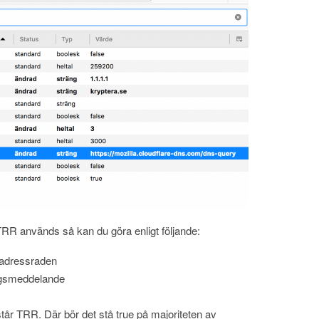
/TRR används så kan du göra enligt följande:
 adressraden
ngsmeddelande
tår TRR. Där bör det stå true på majoriteten av