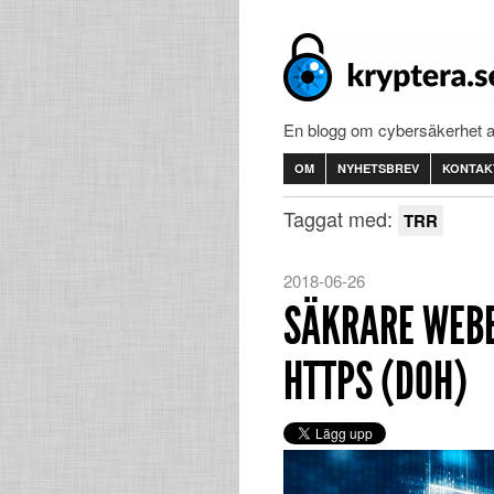
En blogg om cybersäkerhet 
OM
NYHETSBREV
KONTAK
Taggat med:
TRR
2018-06-26
SÄKRARE WEBB
HTTPS (DOH)