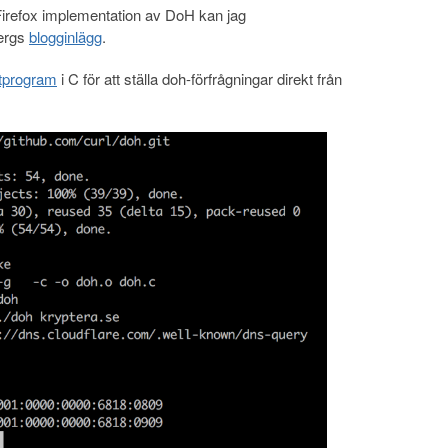
Firefox implementation av DoH kan jag
ergs
blogginlägg
.
tprogram
i C för att ställa doh-förfrågningar direkt från