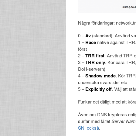
Några förklaringar: network.tr
0 –
Av
(standard). Använd v
1 –
Race
native against TRR
först
2 –
TRR first
. Använd TRR 
3 –
TRR only
. Kör bara TRR,
DoH-servern)
4 –
Shadow
mode
. Kör TRR
undersöka svarstider etc
5 –
Explicitly off
. Välj att s
Funkar det dåligt med att köra
Även om DNS krypteras enligt
surfar med fältet
Server Name
SNI också
.