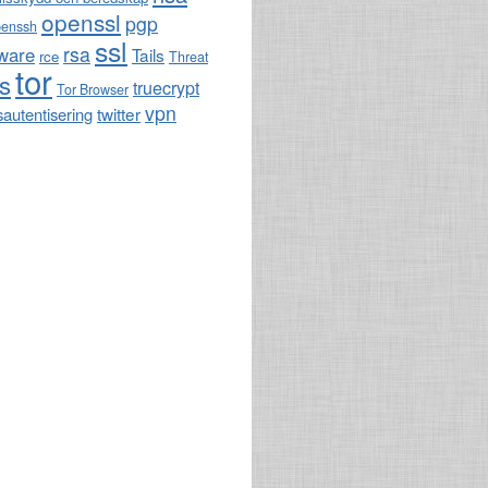
openssl
pgp
penssh
ssl
rsa
ware
Tails
rce
Threat
tor
ls
truecrypt
Tor Browser
vpn
twitter
sautentisering