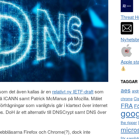
Threat H
Nyhetsbr
Apple st
TAGGAR
aes
om det även kallas är en
relativt ny IETF-draft
som
andr
på ICANN samt Patrick McManus på Mozilla. Målet
Ci
chrome
FRA
frågningar som vanligtvis går i klartext över internet
F
goog
tps. DoH är ett alternativ till DNSCrypt samt DNS över
the ripper
micro
 webbläsarna Firefox och Chrome(?), dock inte
för samhä