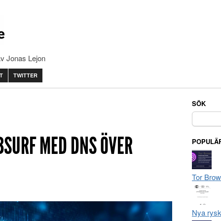
av Jonas Lejon
T
TWITTER
SÖK
Sök
efter:
SURF MED DNS ÖVER
POPULÄR
Tor Brow
Nya rysk