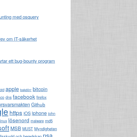
unting med osquery
ev om IT-säkerhet
artar ett bug-bounty program
apple
bitcoin
oid
bakdörr
facebook
sco
dns
firefox
örsvarsmakten
Github
le
https
iphone
iOS
john
lösenord
md5
linux
malware
soft
MSB
Myndigheten
MUST
nsa
llsskydd och beredskap