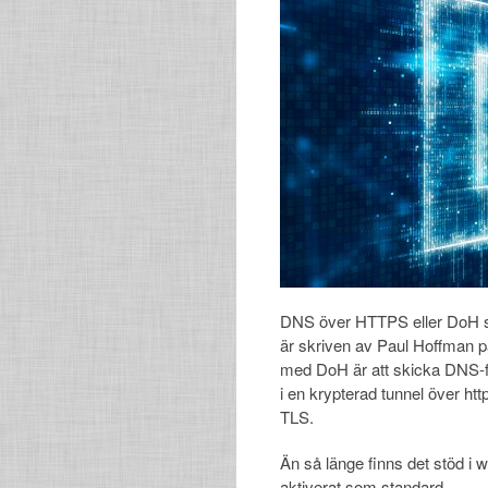
DNS över HTTPS eller DoH s
är skriven av Paul Hoffman 
med DoH är att skicka DNS-för
i en krypterad tunnel över ht
TLS.
Än så länge finns det stöd i
aktiverat som standard.