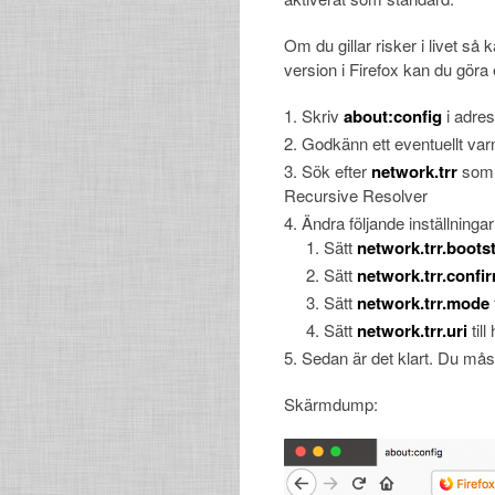
Om du gillar risker i livet så 
version i Firefox kan du göra e
Skriv
about:config
i adre
Godkänn ett eventuellt va
Sök efter
network.trr
som p
Recursive Resolver
Ändra följande inställningar
Sätt
network.trr.boot
Sätt
network.trr.confi
Sätt
network.trr.mode
t
Sätt
network.trr.uri
til
Sedan är det klart. Du måst
Skärmdump: