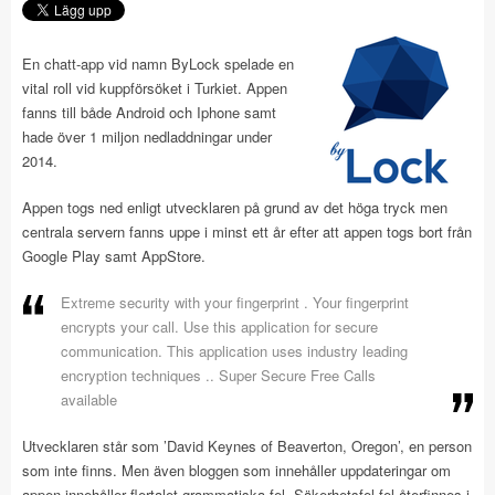
En chatt-app vid namn ByLock spelade en
vital roll vid kuppförsöket i Turkiet. Appen
fanns till både Android och Iphone samt
hade över 1 miljon nedladdningar under
2014.
Appen togs ned enligt utvecklaren på grund av det höga tryck men
centrala servern fanns uppe i minst ett år efter att appen togs bort från
Google Play samt AppStore.
Extreme security with your fingerprint . Your fingerprint
encrypts your call. Use this application for secure
communication. This application uses industry leading
encryption techniques .. Super Secure Free Calls
available
Utvecklaren står som ’David Keynes of Beaverton, Oregon’, en person
som inte finns. Men även bloggen som innehåller uppdateringar om
appen innehåller flertalet grammatiska fel. Säkerhetsfel fel återfinnes i