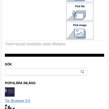
Taggad
byLock
,
kuppförsök
,
turkiet
,
WhatsApp
SÖK
Sök
efter:
POPULÄRA INLÄGG
Tor Browser 9.5