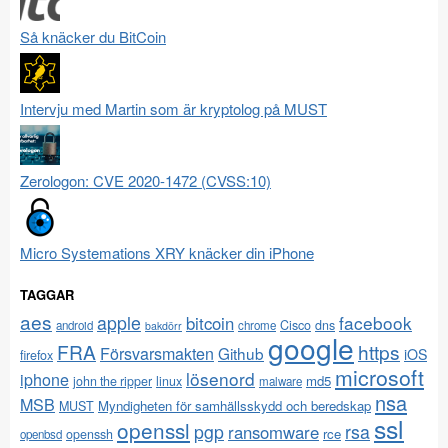
Så knäcker du BitCoin
Intervju med Martin som är kryptolog på MUST
Zerologon: CVE 2020-1472 (CVSS:10)
Micro Systemations XRY knäcker din iPhone
TAGGAR
aes
apple
facebook
bitcoin
Cisco
dns
android
chrome
bakdörr
google
FRA
https
Försvarsmakten
Github
iOS
firefox
microsoft
lösenord
iphone
md5
john the ripper
linux
malware
nsa
MSB
Myndigheten för samhällsskydd och beredskap
MUST
ssl
openssl
pgp
rsa
ransomware
rce
openssh
openbsd