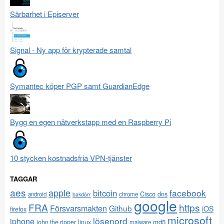
Sårbarhet i Episerver
Signal - Ny app för krypterade samtal
Symantec köper PGP samt GuardianEdge
Bygg en egen nätverkstapp med en Raspberry Pi
10 stycken kostnadsfria VPN-tjänster
TAGGAR
aes
apple
facebook
bitcoin
Cisco
dns
android
chrome
bakdörr
google
FRA
https
Försvarsmakten
Github
iOS
firefox
microsoft
lösenord
iphone
md5
john the ripper
linux
malware