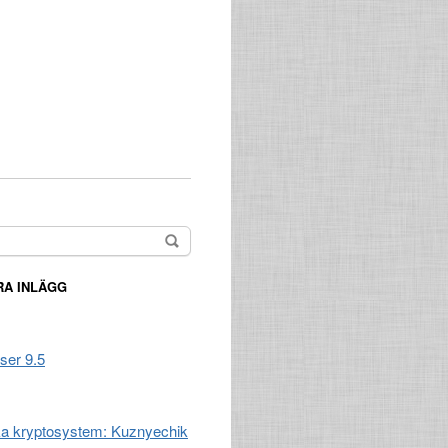
A INLÄGG
ser 9.5
a kryptosystem: Kuznyechik