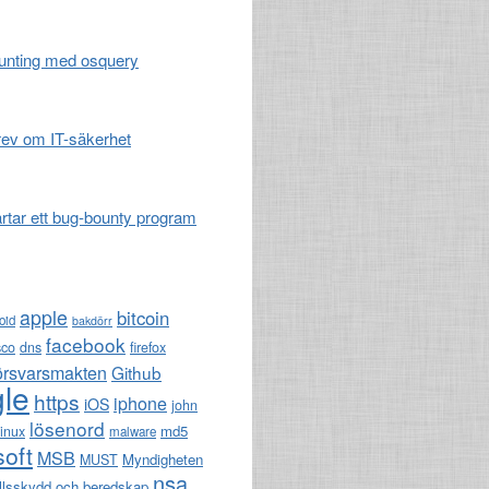
unting med osquery
ev om IT-säkerhet
artar ett bug-bounty program
apple
bitcoin
oid
bakdörr
facebook
sco
dns
firefox
örsvarsmakten
Github
le
https
iphone
iOS
john
lösenord
md5
linux
malware
soft
MSB
Myndigheten
MUST
nsa
llsskydd och beredskap