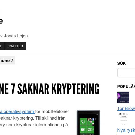
av Jonas Lejon
T
TWITTER
hone 7
SÖK
Sök
efter:
E 7 SAKNAR KRYPTERING
POPULÄR
Tor Brow
ya
operativsystem
för mobiltelefoner
ar kryptering. Till skillnad från
ry som krypterar informationen på
Nya rysk