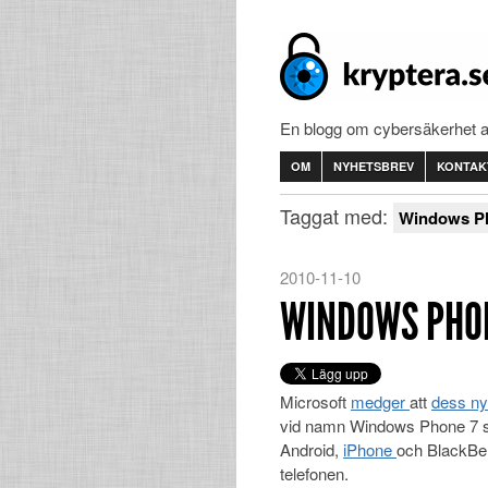
En blogg om cybersäkerhet 
OM
NYHETSBREV
KONTAK
Taggat med:
Windows P
2010-11-10
WINDOWS PHON
Microsoft
medger
att
dess
n
vid namn Windows Phone 7 sakn
Android,
iPhone
och BlackBer
telefonen.