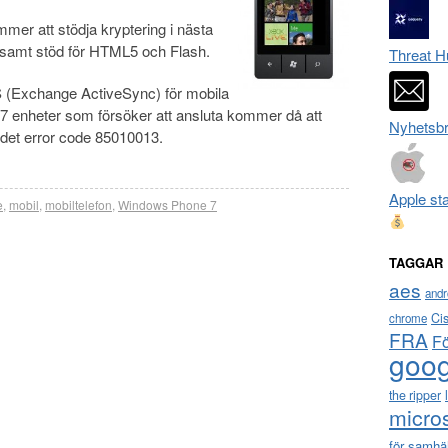
mer att stödja kryptering i nästa
samt stöd för HTML5 och Flash.
Threat H
 (Exchange ActiveSync) för mobila
 enheter som försöker att ansluta kommer då att
Nyhetsbr
det error code 85010013.
Apple st
e
,
mobil
,
mobiltelefon
,
Windows Phone 7
TAGGAR
aes
andr
Ci
chrome
FRA
F
goog
the ripper
micro
för samhä