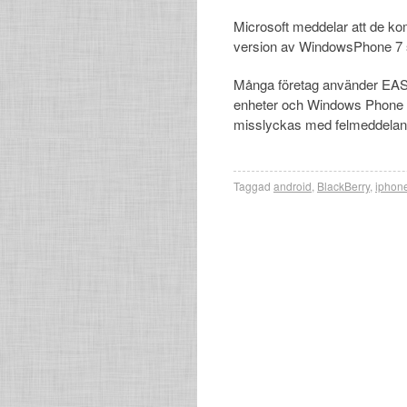
Microsoft meddelar att de kom
version av WindowsPhone 7 
Många företag använder EAS
enheter och Windows Phone 7
misslyckas med felmeddelan
Taggad
android
,
BlackBerry
,
iphon