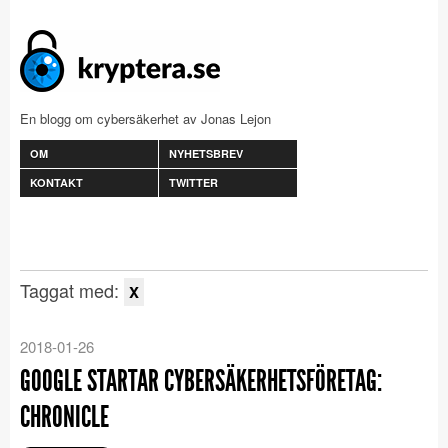
En blogg om cybersäkerhet av Jonas Lejon
OM
NYHETSBREV
KONTAKT
TWITTER
Taggat med:
X
2018-01-26
GOOGLE STARTAR CYBERSÄKERHETSFÖRETAG:
CHRONICLE