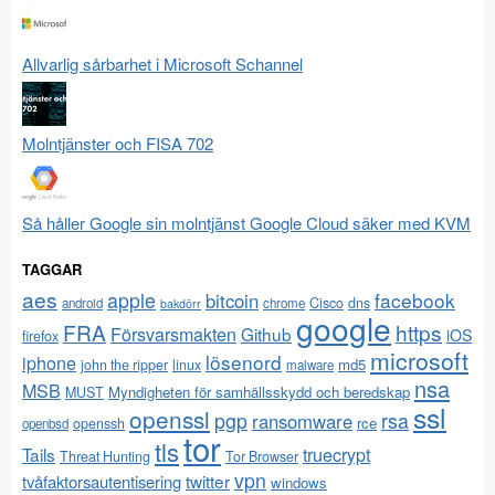
Allvarlig sårbarhet i Microsoft Schannel
Molntjänster och FISA 702
Så håller Google sin molntjänst Google Cloud säker med KVM
TAGGAR
aes
apple
facebook
bitcoin
Cisco
dns
android
chrome
bakdörr
google
FRA
https
Försvarsmakten
Github
iOS
firefox
microsoft
lösenord
iphone
md5
john the ripper
linux
malware
nsa
MSB
Myndigheten för samhällsskydd och beredskap
MUST
ssl
openssl
pgp
rsa
ransomware
rce
openssh
openbsd
tor
tls
Tails
truecrypt
Threat Hunting
Tor Browser
vpn
twitter
tvåfaktorsautentisering
windows