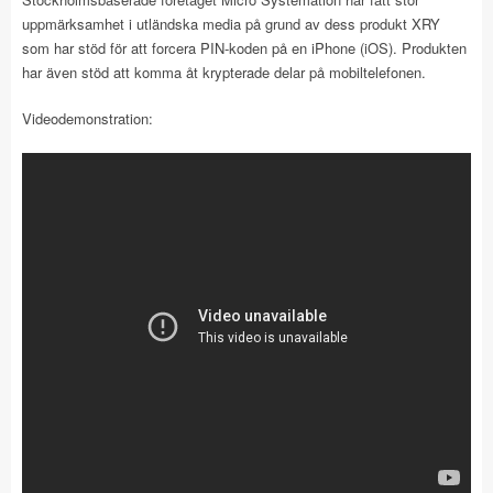
uppmärksamhet i utländska media på grund av dess produkt XRY
som har stöd för att forcera PIN-koden på en iPhone (iOS). Produkten
har även stöd att komma åt krypterade delar på mobiltelefonen.
Videodemonstration: