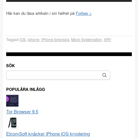
Här kan du läsa artikeln i sin helhet på
Forbes >
Taggad
iOS
,
iphone
,
iPhone forensics
,
Micro Systemation
,
XRY
SÖK
Sök
efter:
POPULÄRA INLÄGG
Tor Browser 9.5
ElcomSoft knäcker iPhone iOS kryptering