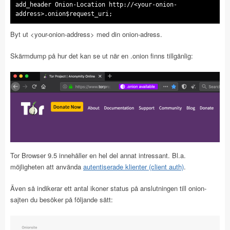
add_header Onion-Location http://<your-onion-
address>.onion$request_uri;
Byt ut <your-onion-address> med din onion-adress.
Skärmdump på hur det kan se ut när en .onion finns tillgänlig:
Tor Browser 9.5 innehåller en hel del annat intressant. Bl.a.
möjligheten att använda
autentiserade klienter (client auth)
.
Även så indikerar ett antal ikoner status på anslutningen till onion-
sajten du besöker på följande sätt: