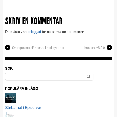
SKRIV EN KOMMENTAR
Du måste vara
inloggad
för att skriva en kommentar.
Sveriges mot­stånds­kraft mot cyberhot
hashcat v6.0.0
SÖK
Sök
efter:
POPULÄRA INLÄGG
Sårbarhet i Episerver