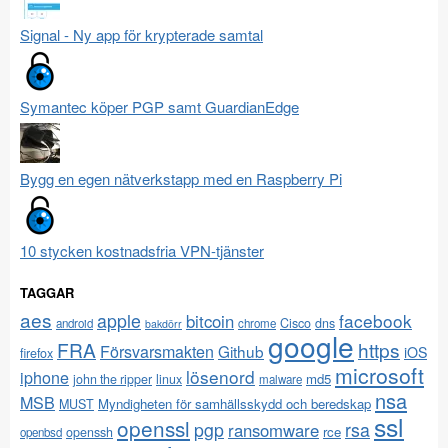
Signal - Ny app för krypterade samtal
Symantec köper PGP samt GuardianEdge
Bygg en egen nätverkstapp med en Raspberry Pi
10 stycken kostnadsfria VPN-tjänster
TAGGAR
aes
apple
facebook
bitcoin
Cisco
dns
android
chrome
bakdörr
google
FRA
https
Försvarsmakten
Github
iOS
firefox
microsoft
lösenord
iphone
md5
john the ripper
linux
malware
nsa
MSB
Myndigheten för samhällsskydd och beredskap
MUST
ssl
openssl
pgp
rsa
ransomware
rce
openssh
openbsd